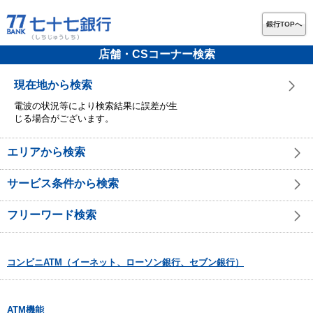
銀行TOPへ
店舗・CSコーナー検索
現在地から検索
電波の状況等により検索結果に誤差が生
じる場合がございます。
エリアから検索
サービス条件から検索
フリーワード検索
コンビニATM（イーネット、ローソン銀行、セブン銀行）
ATM機能