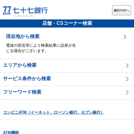
銀行TOPへ
店舗・CSコーナー検索
現在地から検索
電波の状況等により検索結果に誤差が生
じる場合がございます。
エリアから検索
サービス条件から検索
フリーワード検索
コンビニATM（イーネット、ローソン銀行、セブン銀行）
ATM機能