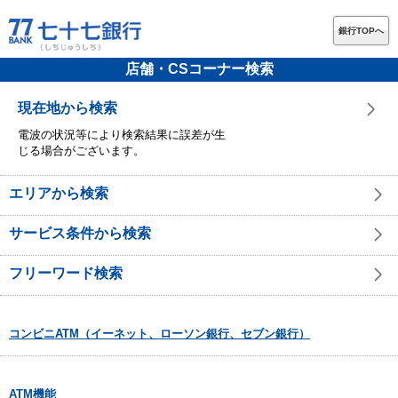
銀行TOPへ
店舗・CSコーナー検索
現在地から検索
電波の状況等により検索結果に誤差が生
じる場合がございます。
エリアから検索
サービス条件から検索
フリーワード検索
コンビニATM（イーネット、ローソン銀行、セブン銀行）
ATM機能