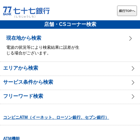
銀行TOPへ
店舗・CSコーナー検索
現在地から検索
電波の状況等により検索結果に誤差が生
じる場合がございます。
エリアから検索
サービス条件から検索
フリーワード検索
コンビニATM（イーネット、ローソン銀行、セブン銀行）
ATM機能