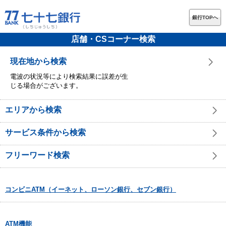
銀行TOPへ
店舗・CSコーナー検索
現在地から検索
電波の状況等により検索結果に誤差が生
じる場合がございます。
エリアから検索
サービス条件から検索
フリーワード検索
コンビニATM（イーネット、ローソン銀行、セブン銀行）
ATM機能