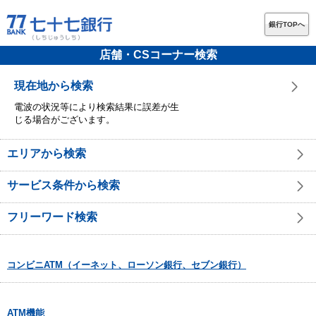
銀行TOPへ
店舗・CSコーナー検索
現在地から検索
電波の状況等により検索結果に誤差が生
じる場合がございます。
エリアから検索
サービス条件から検索
フリーワード検索
コンビニATM（イーネット、ローソン銀行、セブン銀行）
ATM機能