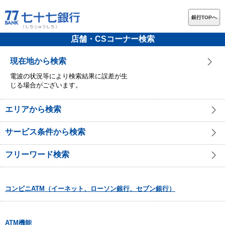
銀行TOPへ
店舗・CSコーナー検索
現在地から検索
電波の状況等により検索結果に誤差が生
じる場合がございます。
エリアから検索
サービス条件から検索
フリーワード検索
コンビニATM（イーネット、ローソン銀行、セブン銀行）
ATM機能