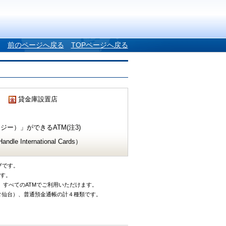
前のページへ戻る
TOPページへ戻る
貸金庫設置店
ー）」ができるATM(注3)
e International Cards）
ザです。
です。
、すべてのATMでご利用いただけます。
タ仙台）、普通預金通帳の計４種類です。