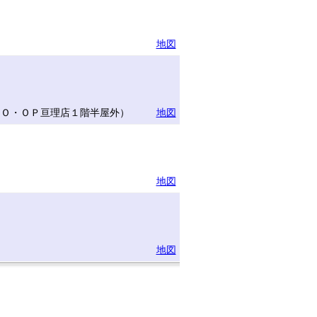
地図
ＣＯ・ＯＰ亘理店１階半屋外）
地図
地図
地図