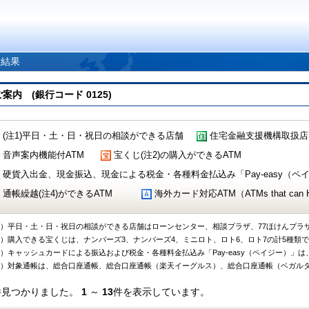
索結果
 (銀行コード 0125)
(注1)平日・土・日・祝日の相談ができる店舗
住宅金融支援機構取扱店
音声案内機能付ATM
宝くじ(注2)の購入ができるATM
硬貨入出金、現金振込、現金による税金・各種料金払込み「Pay-easy（ペイジ
通帳繰越(注4)ができるATM
海外カード対応ATM（ATMs that can Handl
1）平日・土・日・祝日の相談ができる店舗はローンセンター、相談プラザ、77ほけんプラ
2）購入できる宝くじは、ナンバーズ3、ナンバーズ4、ミニロト、ロト6、ロト7の計5種類
3）キャッシュカードによる振込および税金・各種料金払込み「Pay-easy（ペイジー）」は
4）対象通帳は、総合口座通帳、総合口座通帳（楽天イーグルス）、総合口座通帳（ベガル
件見つかりました。
1
～
13
件を表示しています。