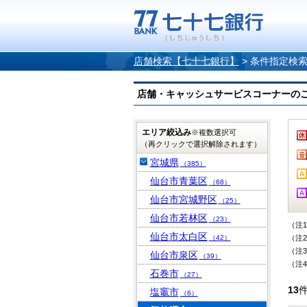
店舗検索【七十七銀行】
>
条件指定検
店舗・キャッシュサービスコーナーのご案内
エリア絞込み
※複数選択可
（再クリックで選択解除されます）
宮城県
（385）
仙台市青葉区
（68）
仙台市宮城野区
（25）
仙台市若林区
（23）
（注
仙台市太白区
（42）
（注
（注
仙台市泉区
（39）
（注
石巻市
（27）
13
塩竈市
（6）