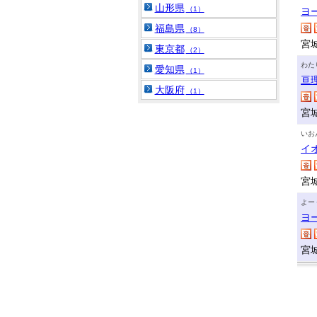
山形県
（1）
ヨ
福島県
（8）
宮
東京都
（2）
わた
愛知県
（1）
亘
大阪府
（1）
宮
いお
イ
宮
よー
ヨ
宮