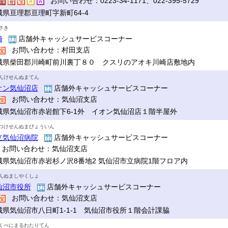
お問い合わせ：0223-34-1171、022-395-5729
城県亘理郡亘理町字新町64-4
さき
崎
店舗外キャッシュサービスコーナー
お問い合わせ：村田支店
城県柴田郡川崎町前川裏丁８０ クスリのアオキ川崎店敷地内
んけせんぬまてん
オン気仙沼店
店舗外キャッシュサービスコーナー
お問い合わせ：気仙沼支店
城県気仙沼市赤岩館下6-1外 イオン気仙沼店１階半屋外
つけせんぬまびょういん
立気仙沼病院
店舗外キャッシュサービスコーナー
お問い合わせ：気仙沼支店
城県気仙沼市赤岩杉ノ沢8番地2 気仙沼市立病院1階フロア内
んぬましやくしょ
仙沼市役所
店舗外キャッシュサービスコーナー
お問い合わせ：気仙沼支店
城県気仙沼市八日町1-1-1 気仙沼市役所１階会計課脇
くべにまるわたりてん