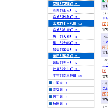
亘理郡亘理町
（3）
宮
亘理郡山元町
（2）
かわ
宮城郡松島町
（1）
川
宮城郡七ヶ浜町
（1）
宮
宮城郡利府町
（6）
黒川郡大和町
いお
（6）
イ
黒川郡大郷町
（1）
加美郡加美町
（6）
宮
遠田郡涌谷町
（3）
しり
遠田郡美里町
（2）
市
牡鹿郡女川町
（1）
本吉郡南三陸町
宮
（3）
北海道
（1）
けせ
気
青森県
（1）
岩手県
（2）
宮
秋田県
（1）
よー