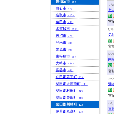
気仙沼市
（5）
しち
白石市
（7）
七
名取市
（15）
宮
角田市
（3）
多賀城市
（11）
けせ
気
岩沼市
（7）
登米市
（8）
宮
栗原市
（9）
ない
東松島市
（5）
内
大崎市
（24）
富谷市
（8）
宮城
刈田郡蔵王町
（1）
わく
柴田郡大河原町
涌
（4）
柴田郡村田町
（2）
宮
柴田郡柴田町
（8）
わた
柴田郡川崎町
（1）
亘
伊具郡丸森町
（2）