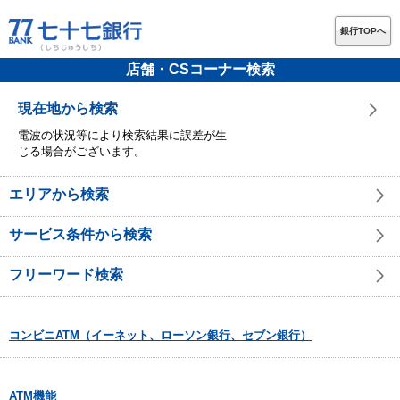
銀行TOPへ
店舗・CSコーナー検索
現在地から検索
電波の状況等により検索結果に誤差が生
じる場合がございます。
エリアから検索
サービス条件から検索
フリーワード検索
コンビニATM（イーネット、ローソン銀行、セブン銀行）
ATM機能