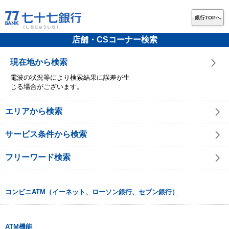
銀行TOPへ
店舗・CSコーナー検索
現在地から検索
電波の状況等により検索結果に誤差が生
じる場合がございます。
エリアから検索
サービス条件から検索
フリーワード検索
コンビニATM（イーネット、ローソン銀行、セブン銀行）
ATM機能