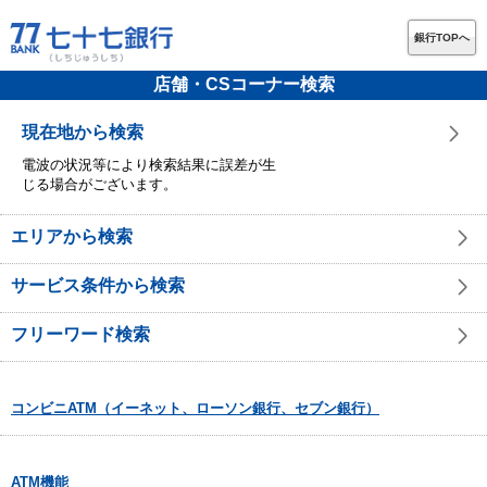
銀行TOPへ
店舗・CSコーナー検索
現在地から検索
電波の状況等により検索結果に誤差が生
じる場合がございます。
エリアから検索
サービス条件から検索
フリーワード検索
コンビニATM（イーネット、ローソン銀行、セブン銀行）
ATM機能