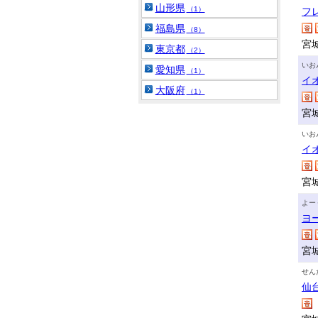
山形県
（1）
フ
福島県
（8）
宮
東京都
（2）
いお
愛知県
（1）
イ
大阪府
（1）
宮
いお
イ
宮
よー
ヨ
宮
せん
仙