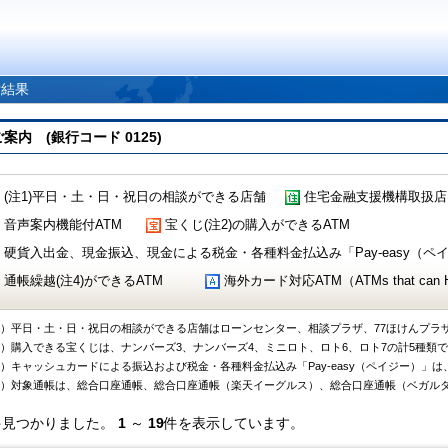
索結果
 (銀行コード 0125)
(注1)平日・土・日・祝日の相談ができる店舗
住宅金融支援機構取扱店
音声案内機能付ATM
宝くじ(注2)の購入ができるATM
硬貨入出金、現金振込、現金による税金・各種料金払込み「Pay-easy（ペイジ
通帳繰越(注4)ができるATM
海外カード対応ATM（ATMs that can Handl
1）平日・土・日・祝日の相談ができる店舗はローンセンター、相談プラザ、77ほけんプラ
2）購入できる宝くじは、ナンバーズ3、ナンバーズ4、ミニロト、ロト6、ロト7の計5種類
3）キャッシュカードによる振込および税金・各種料金払込み「Pay-easy（ペイジー）」は
4）対象通帳は、総合口座通帳、総合口座通帳（楽天イーグルス）、総合口座通帳（ベガル
件見つかりました。
1
～
19
件を表示しています。