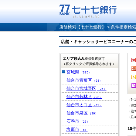
店舗検索【七十七銀行】
>
条件指定検
店舗・キャッシュサービスコーナーのご案内
エリア絞込み
※複数選択可
（再クリックで選択解除されます）
宮城県
（385）
仙台市青葉区
（68）
仙台市宮城野区
（25）
仙台市若林区
（23）
（注
仙台市太白区
（42）
（注
（注
仙台市泉区
（39）
（注
石巻市
（27）
19
塩竈市
（6）