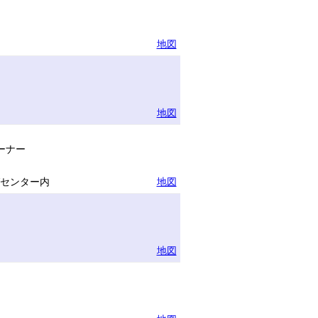
地図
地図
ーナー
グセンター内
地図
地図