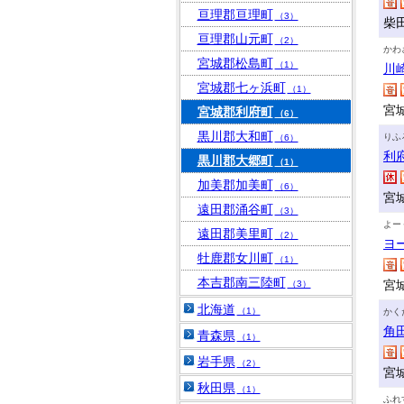
亘理郡亘理町
（3）
柴田
亘理郡山元町
（2）
かわ
宮城郡松島町
（1）
川
宮城郡七ヶ浜町
（1）
宮
宮城郡利府町
（6）
黒川郡大和町
りふ
（6）
利
黒川郡大郷町
（1）
加美郡加美町
（6）
宮
遠田郡涌谷町
（3）
よー
遠田郡美里町
（2）
ヨ
牡鹿郡女川町
（1）
本吉郡南三陸町
宮
（3）
北海道
（1）
かく
角
青森県
（1）
岩手県
（2）
宮
秋田県
（1）
ふれ