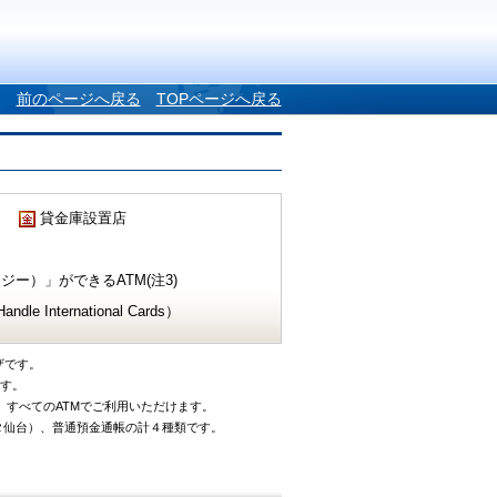
前のページへ戻る
TOPページへ戻る
貸金庫設置店
ー）」ができるATM(注3)
e International Cards）
ザです。
です。
、すべてのATMでご利用いただけます。
タ仙台）、普通預金通帳の計４種類です。