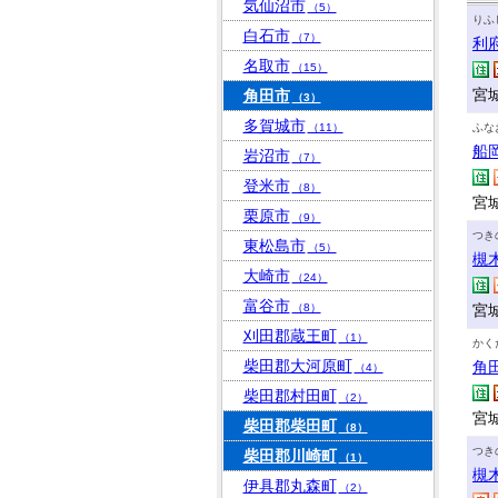
気仙沼市
（5）
りふ
白石市
（7）
利
名取市
（15）
宮
角田市
（3）
多賀城市
（11）
ふな
船
岩沼市
（7）
登米市
（8）
宮
栗原市
（9）
つき
東松島市
（5）
槻
大崎市
（24）
富谷市
（8）
宮
刈田郡蔵王町
（1）
かく
柴田郡大河原町
角
（4）
柴田郡村田町
（2）
宮
柴田郡柴田町
（8）
つき
柴田郡川崎町
（1）
槻
伊具郡丸森町
（2）