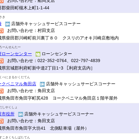
お問い合わせ：船岡支店
郡柴田町槻木上町1-1-44
さき
崎
店舗外キャッシュサービスコーナー
お問い合わせ：村田支店
城県柴田郡川崎町前川裏丁８０ クスリのアオキ川崎店敷地内
ろーんせんたー
府ローンセンター
ローンセンター
お問い合わせ：022ｰ352ｰ0764、022ｰ797ｰ4839
城県宮城郡利府町新中道2丁目1ｰ3 ［利府支店内］
くべにまるかくだてん
ークベニマル角田店
店舗外キャッシュサービスコーナー
お問い合わせ：角田支店
城県角田市角田字町尻428 ヨークベニマル角田店１階半屋外
だしやくしょ
田市役所
店舗外キャッシュサービスコーナー
お問い合わせ：角田支店
城県角田市角田字大坊41 北側駐車場（屋外）
すこきくちしばたてん