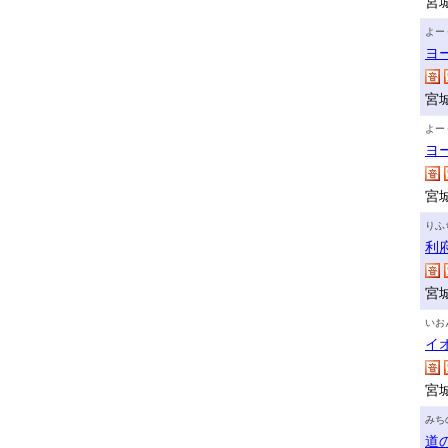
宮
よー
ヨ
宮
よー
ヨ
宮
りふ
利
宮
いお
イ
宮
みち
道