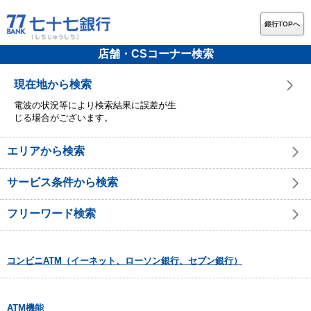
銀行TOPへ
店舗・CSコーナー検索
現在地から検索
電波の状況等により検索結果に誤差が生
じる場合がございます。
エリアから検索
サービス条件から検索
フリーワード検索
コンビニATM（イーネット、ローソン銀行、セブン銀行）
ATM機能