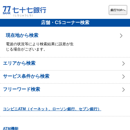
銀行TOPへ
店舗・CSコーナー検索
現在地から検索
電波の状況等により検索結果に誤差が生
じる場合がございます。
エリアから検索
サービス条件から検索
フリーワード検索
コンビニATM（イーネット、ローソン銀行、セブン銀行）
ATM機能