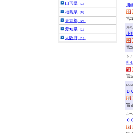
山形県
（1）
川
福島県
（8）
宮
東京都
（2）
おの
愛知県
（1）
小
大阪府
（1）
宮
もり
杜
宮
DC
Ｄ
宮
こー
Ｃ