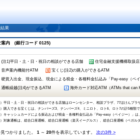
索結果
 (銀行コード 0125)
(注1)平日・土・日・祝日の相談ができる店舗
住宅金融支援機構取扱店
音声案内機能付ATM
宝くじ(注2)の購入ができるATM
硬貨入出金、現金振込、現金による税金・各種料金払込み「Pay-easy（ペイジ
通帳繰越(注4)ができるATM
海外カード対応ATM（ATMs that can Handl
1）平日・土・日・祝日の相談ができる店舗はローンセンター、相談プラザ、77ほけんプラ
2）購入できる宝くじは、ナンバーズ3、ナンバーズ4、ミニロト、ロト6、ロト7の計5種類
3）キャッシュカードによる振込および税金・各種料金払込み「Pay-easy（ペイジー）」は
4）対象通帳は、総合口座通帳、総合口座通帳（楽天イーグルス）、総合口座通帳（ベガル
件見つかりました。
1
～
20
件を表示しています。
次の3件 >