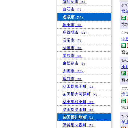
気仙沼市
（5）
まつ
白石市
（7）
松
名取市
（15）
宮
角田市
（3）
多賀城市
（11）
なか
中
岩沼市
（7）
登米市
（8）
宮
栗原市
（9）
おの
東松島市
（5）
小
大崎市
（24）
富谷市
（8）
宮
刈田郡蔵王町
（1）
ます
柴田郡大河原町
増
（4）
柴田郡村田町
（2）
宮城
柴田郡柴田町
（8）
ゆり
柴田郡川崎町
（1）
閖
伊具郡丸森町
（2）