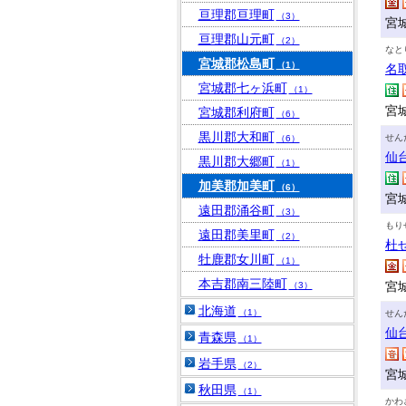
亘理郡亘理町
（3）
宮
亘理郡山元町
（2）
なと
宮城郡松島町
（1）
名
宮城郡七ヶ浜町
（1）
宮
宮城郡利府町
（6）
黒川郡大和町
せん
（6）
仙
黒川郡大郷町
（1）
加美郡加美町
（6）
宮城
遠田郡涌谷町
（3）
もり
遠田郡美里町
（2）
杜
牡鹿郡女川町
（1）
本吉郡南三陸町
宮
（3）
北海道
（1）
せん
仙
青森県
（1）
岩手県
（2）
宮
秋田県
（1）
かわ