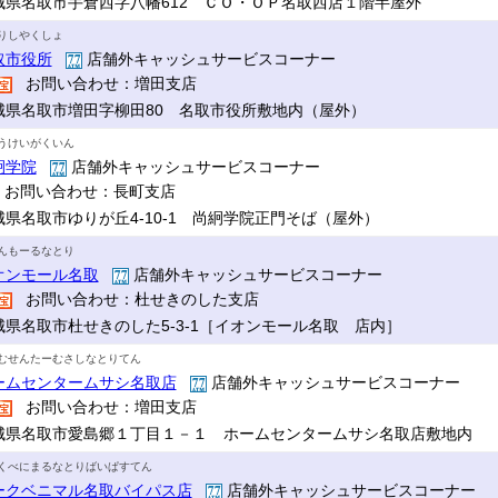
城県名取市手倉西字八幡612 ＣＯ・ＯＰ名取西店１階半屋外
りしやくしょ
取市役所
店舗外キャッシュサービスコーナー
お問い合わせ：増田支店
城県名取市増田字柳田80 名取市役所敷地内（屋外）
うけいがくいん
絅学院
店舗外キャッシュサービスコーナー
お問い合わせ：長町支店
城県名取市ゆりが丘4-10-1 尚絅学院正門そば（屋外）
んもーるなとり
オンモール名取
店舗外キャッシュサービスコーナー
お問い合わせ：杜せきのした支店
城県名取市杜せきのした5-3-1［イオンモール名取 店内］
むせんたーむさしなとりてん
ームセンタームサシ名取店
店舗外キャッシュサービスコーナー
お問い合わせ：増田支店
城県名取市愛島郷１丁目１－１ ホームセンタームサシ名取店敷地内
くべにまるなとりばいぱすてん
ークベニマル名取バイパス店
店舗外キャッシュサービスコーナー