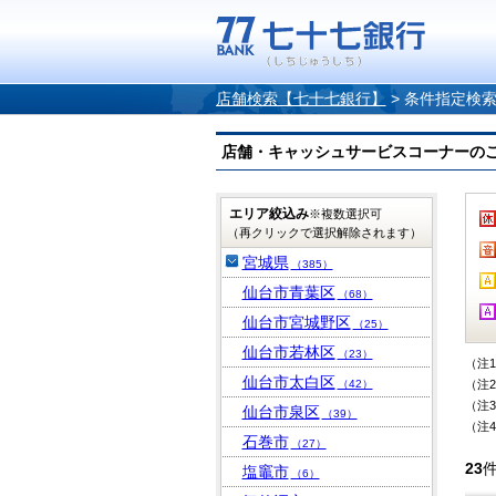
店舗検索【七十七銀行】
>
条件指定検
店舗・キャッシュサービスコーナーのご案内
エリア絞込み
※複数選択可
（再クリックで選択解除されます）
宮城県
（385）
仙台市青葉区
（68）
仙台市宮城野区
（25）
仙台市若林区
（23）
（注
仙台市太白区
（42）
（注
（注
仙台市泉区
（39）
（注
石巻市
（27）
23
塩竈市
（6）