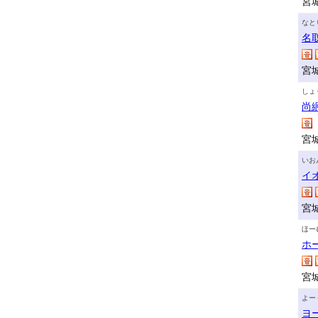
宮
なと
名
宮
しょ
尚
宮
いお
イ
宮
ほー
ホ
宮
よー
ヨ