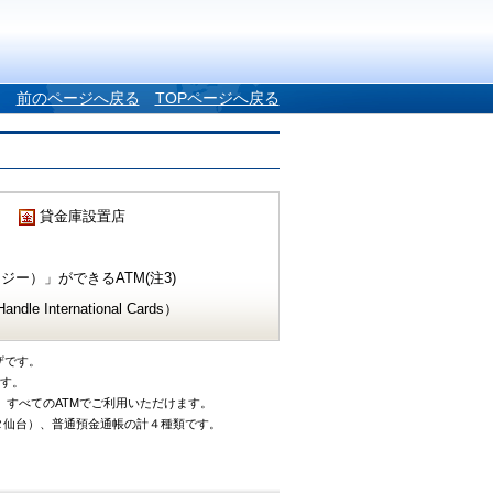
前のページへ戻る
TOPページへ戻る
貸金庫設置店
ー）」ができるATM(注3)
e International Cards）
ザです。
です。
、すべてのATMでご利用いただけます。
タ仙台）、普通預金通帳の計４種類です。