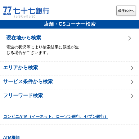
銀行TOPへ
店舗・CSコーナー検索
現在地から検索
電波の状況等により検索結果に誤差が生
じる場合がございます。
エリアから検索
サービス条件から検索
フリーワード検索
コンビニATM（イーネット、ローソン銀行、セブン銀行）
ATM機能