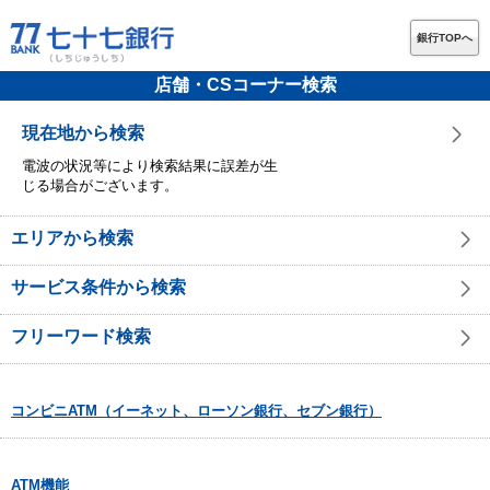
銀行TOPへ
店舗・CSコーナー検索
現在地から検索
電波の状況等により検索結果に誤差が生
じる場合がございます。
エリアから検索
サービス条件から検索
フリーワード検索
コンビニATM（イーネット、ローソン銀行、セブン銀行）
ATM機能