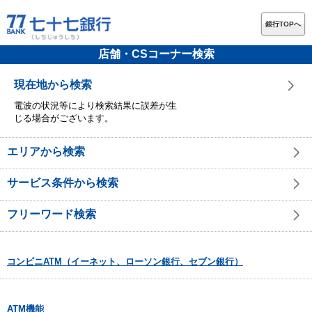
銀行TOPへ
店舗・CSコーナー検索
現在地から検索
電波の状況等により検索結果に誤差が生
じる場合がございます。
エリアから検索
サービス条件から検索
フリーワード検索
コンビニATM（イーネット、ローソン銀行、セブン銀行）
ATM機能