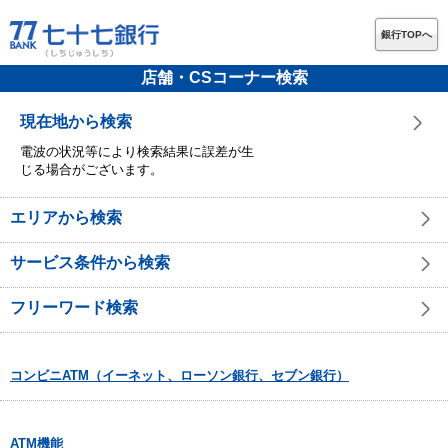
銀行TOPへ
店舗・CSコーナー検索
現在地から検索
電波の状況等により検索結果に誤差が生
じる場合がございます。
エリアから検索
サービス条件から検索
フリーワード検索
コンビニATM（イーネット、ローソン銀行、セブン銀行）
ATM機能