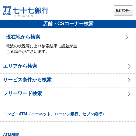
銀行TOPへ
店舗・CSコーナー検索
現在地から検索
電波の状況等により検索結果に誤差が生
じる場合がございます。
エリアから検索
サービス条件から検索
フリーワード検索
コンビニATM（イーネット、ローソン銀行、セブン銀行）
ATM機能