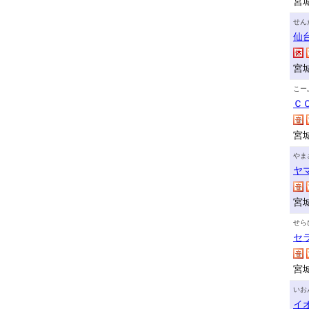
宮
せん
仙
宮
こー
Ｃ
宮
やま
ヤ
宮
せら
セ
宮
いお
イ