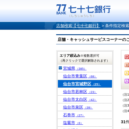
店舗検索【七十七銀行】
>
条件指定検
店舗・キャッシュサービスコーナーのご案内
エリア絞込み
※複数選択可
（再クリックで選択解除されます）
宮城県
（385）
仙台市青葉区
（68）
仙台市宮城野区
（25）
仙台市若林区
（23）
（注
仙台市太白区
（42）
（注
（注
仙台市泉区
（39）
（注
石巻市
（27）
31
塩竈市
（6）