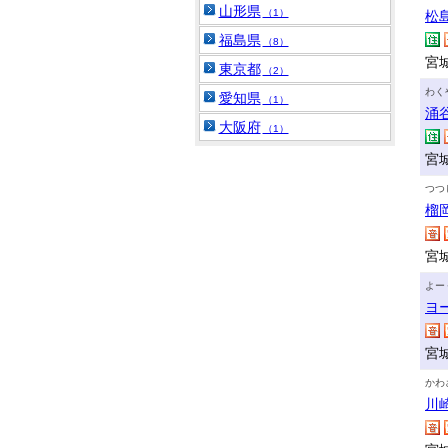
山形県
（1）
松
福島県
（8）
宮
東京都
（2）
わく
愛知県
（1）
涌
大阪府
（1）
宮
つつ
榴
宮
よー
ヨ
宮
かわ
川