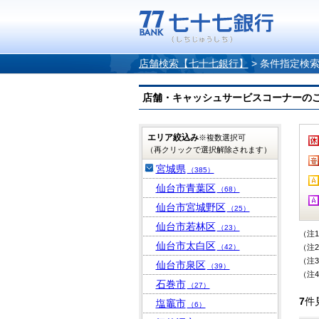
店舗検索【七十七銀行】
>
条件指定検
店舗・キャッシュサービスコーナーのご案内
エリア絞込み
※複数選択可
（再クリックで選択解除されます）
宮城県
（385）
仙台市青葉区
（68）
仙台市宮城野区
（25）
仙台市若林区
（23）
（注
仙台市太白区
（42）
（注
（注
仙台市泉区
（39）
（注
石巻市
（27）
7
件
塩竈市
（6）