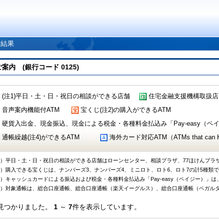
索結果
 (銀行コード 0125)
(注1)平日・土・日・祝日の相談ができる店舗
住宅金融支援機構取扱店
音声案内機能付ATM
宝くじ(注2)の購入ができるATM
硬貨入出金、現金振込、現金による税金・各種料金払込み「Pay-easy（ペイジ
通帳繰越(注4)ができるATM
海外カード対応ATM（ATMs that can Handl
1）平日・土・日・祝日の相談ができる店舗はローンセンター、相談プラザ、77ほけんプラ
2）購入できる宝くじは、ナンバーズ3、ナンバーズ4、ミニロト、ロト6、ロト7の計5種類
3）キャッシュカードによる振込および税金・各種料金払込み「Pay-easy（ペイジー）」は
4）対象通帳は、総合口座通帳、総合口座通帳（楽天イーグルス）、総合口座通帳（ベガル
見つかりました。
1
～
7
件を表示しています。