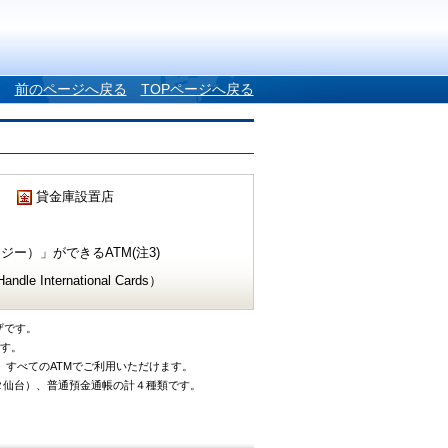
前のページへ戻る
TOPページへ戻る
貸金庫設置店
ー）」ができるATM(注3)
e International Cards）
ザです。
です。
、すべてのATMでご利用いただけます。
タ仙台）、普通預金通帳の計４種類です。