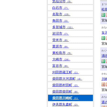
気仙沼市
（5）
まつ
白石市
（7）
松
名取市
（15）
宮
角田市
（3）
多賀城市
（11）
おな
女
岩沼市
（7）
登米市
（8）
宮
栗原市
（9）
わく
東松島市
（5）
涌
大崎市
（24）
富谷市
（8）
宮
刈田郡蔵王町
（1）
かわ
柴田郡大河原町
川
（4）
柴田郡村田町
（2）
宮
柴田郡柴田町
（8）
みち
柴田郡川崎町
（1）
道
伊具郡丸森町
（2）