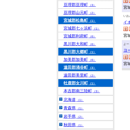
亘理郡亘理町
（3）
宮
亘理郡山元町
（2）
いお
宮城郡松島町
（1）
イ
宮城郡七ヶ浜町
（1）
宮
宮城郡利府町
（6）
黒川郡大和町
よー
（6）
ヨ
黒川郡大郷町
（1）
加美郡加美町
（6）
宮
遠田郡涌谷町
（3）
遠田郡美里町
（2）
牡鹿郡女川町
（1）
本吉郡南三陸町
（3）
北海道
（1）
青森県
（1）
岩手県
（2）
秋田県
（1）