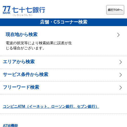
銀行TOPへ
店舗・CSコーナー検索
現在地から検索
電波の状況等により検索結果に誤差が生
じる場合がございます。
エリアから検索
サービス条件から検索
フリーワード検索
コンビニATM（イーネット、ローソン銀行、セブン銀行）
ATM機能