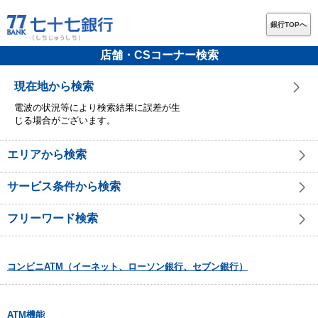
銀行TOPへ
店舗・CSコーナー検索
現在地から検索
電波の状況等により検索結果に誤差が生
じる場合がございます。
エリアから検索
サービス条件から検索
フリーワード検索
コンビニATM（イーネット、ローソン銀行、セブン銀行）
ATM機能