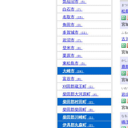
気仙沼市
（5）
まつ
白石市
（7）
松
名取市
（15）
宮
角田市
（3）
多賀城市
（11）
ふる
古
岩沼市
（7）
登米市
（8）
宮城
栗原市
（9）
かし
東松島市
（5）
鹿
大崎市
（24）
富谷市
（8）
宮
刈田郡蔵王町
（1）
いわ
柴田郡大河原町
岩
（4）
柴田郡村田町
（2）
宮
柴田郡柴田町
（8）
なる
柴田郡川崎町
（1）
鳴
伊具郡丸森町
（2）