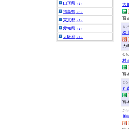
山形県
（1）
古
福島県
（8）
宮
東京都
（2）
まつ
愛知県
（1）
松
大阪府
（1）
大
むら
村
宮
まる
丸
宮
かわ
川