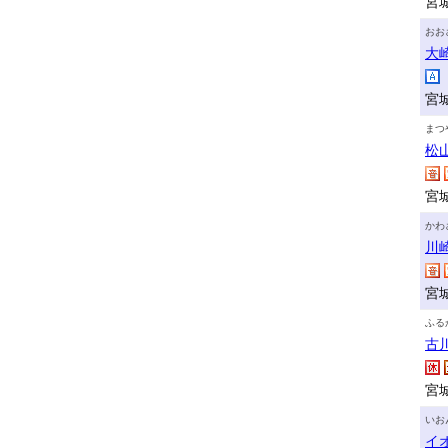
宮
おお
大
宮
まつ
松
宮
かわ
川
宮
ふる
古
宮
いお
イ