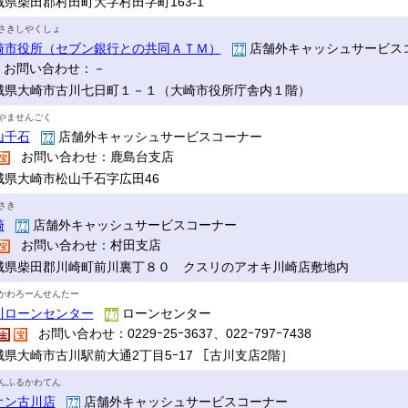
城県柴田郡村田町大字村田字町163-1
さきしやくしょ
崎市役所（セブン銀行との共同ＡＴＭ）
店舗外キャッシュサービス
お問い合わせ：－
城県大崎市古川七日町１－１（大崎市役所庁舎内１階）
やませんごく
山千石
店舗外キャッシュサービスコーナー
お問い合わせ：鹿島台支店
城県大崎市松山千石字広田46
さき
崎
店舗外キャッシュサービスコーナー
お問い合わせ：村田支店
城県柴田郡川崎町前川裏丁８０ クスリのアオキ川崎店敷地内
かわろーんせんたー
川ローンセンター
ローンセンター
お問い合わせ：0229ｰ25ｰ3637、022ｰ797ｰ7438
城県大崎市古川駅前大通2丁目5ｰ17 ［古川支店2階］
んふるかわてん
オン古川店
店舗外キャッシュサービスコーナー