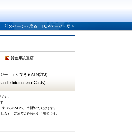
前のページへ戻る
TOPページへ戻る
貸金庫設置店
ー）」ができるATM(注3)
e International Cards）
ザです。
です。
、すべてのATMでご利用いただけます。
タ仙台）、普通預金通帳の計４種類です。