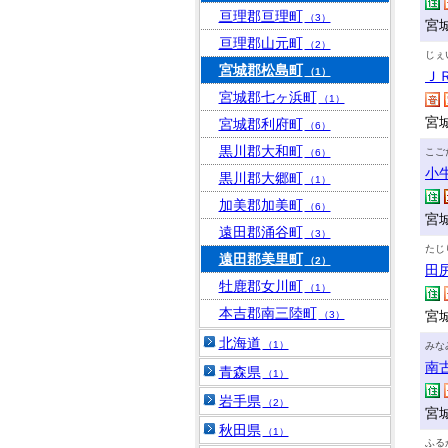
亘理郡亘理町
（3）
宮
亘理郡山元町
（2）
じぇ
宮城郡松島町
（1）
Ｊ
宮城郡七ヶ浜町
（1）
宮
宮城郡利府町
（6）
黒川郡大和町
こご
（6）
小
黒川郡大郷町
（1）
加美郡加美町
（6）
宮
遠田郡涌谷町
（3）
たじ
遠田郡美里町
（2）
田
牡鹿郡女川町
（1）
本吉郡南三陸町
宮
（3）
北海道
（1）
みな
南
青森県
（1）
岩手県
（2）
宮
秋田県
（1）
ふる