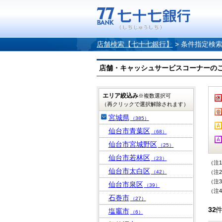
店舗検索【七十七銀行】
>
条件指定検
店舗・キャッシュサービスコーナーのご案内
エリア絞込み
※複数選択可
（再クリックで選択解除されます）
宮城県
（385）
仙台市青葉区
（68）
仙台市宮城野区
（25）
仙台市若林区
（23）
（注
仙台市太白区
（42）
（注
（注
仙台市泉区
（39）
（注
石巻市
（27）
32
塩竈市
（6）