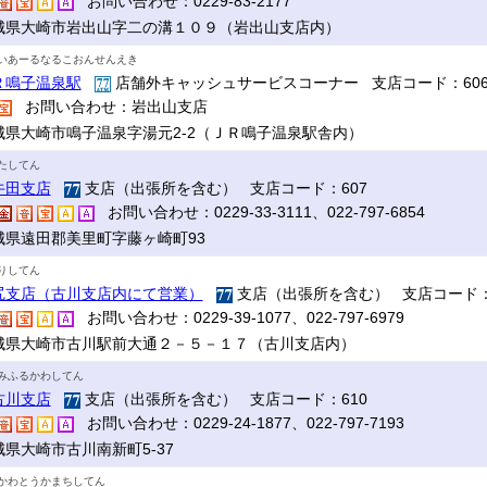
お問い合わせ：0229-83-2177
城県大崎市岩出山字二の溝１０９（岩出山支店内）
いあーるなるこおんせんえき
Ｒ鳴子温泉駅
店舗外キャッシュサービスコーナー 支店コード：60
お問い合わせ：岩出山支店
城県大崎市鳴子温泉字湯元2-2（ＪＲ鳴子温泉駅舎内）
たしてん
牛田支店
支店（出張所を含む） 支店コード：607
お問い合わせ：0229-33-3111、022-797-6854
城県遠田郡美里町字藤ヶ崎町93
りしてん
尻支店（古川支店内にて営業）
支店（出張所を含む） 支店コード：
お問い合わせ：0229-39-1077、022-797-6979
城県大崎市古川駅前大通２－５－１７（古川支店内）
みふるかわしてん
古川支店
支店（出張所を含む） 支店コード：610
お問い合わせ：0229-24-1877、022-797-7193
城県大崎市古川南新町5-37
かわとうかまちしてん