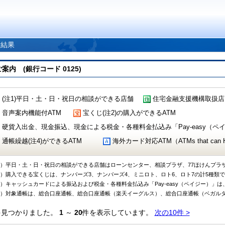
索結果
 (銀行コード 0125)
(注1)平日・土・日・祝日の相談ができる店舗
住宅金融支援機構取扱店
音声案内機能付ATM
宝くじ(注2)の購入ができるATM
硬貨入出金、現金振込、現金による税金・各種料金払込み「Pay-easy（ペイジ
通帳繰越(注4)ができるATM
海外カード対応ATM（ATMs that can Handl
1）平日・土・日・祝日の相談ができる店舗はローンセンター、相談プラザ、77ほけんプラ
2）購入できる宝くじは、ナンバーズ3、ナンバーズ4、ミニロト、ロト6、ロト7の計5種類
3）キャッシュカードによる振込および税金・各種料金払込み「Pay-easy（ペイジー）」は
4）対象通帳は、総合口座通帳、総合口座通帳（楽天イーグルス）、総合口座通帳（ベガル
件見つかりました。
1
～
20
件を表示しています。
次の10件 >