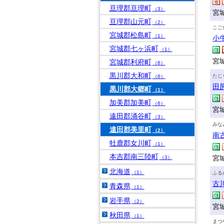
亘理郡亘理町
（3）
宮
亘理郡山元町
（2）
こご
宮城郡松島町
（1）
小
宮城郡七ヶ浜町
（1）
宮
宮城郡利府町
（6）
黒川郡大和町
たじ
（6）
田
黒川郡大郷町
（1）
加美郡加美町
（6）
宮
遠田郡涌谷町
（3）
みな
遠田郡美里町
（2）
南
牡鹿郡女川町
（1）
本吉郡南三陸町
宮
（3）
北海道
（1）
ふる
古
青森県
（1）
岩手県
（2）
宮
秋田県
（1）
まつ