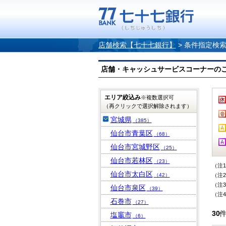
店舗検索【七十七銀行】
>
条件指定検
店舗・キャッシュサービスコーナーのご案内
エリア絞込み
※複数選択可
（再クリックで選択解除されます）
宮城県
（385）
仙台市青葉区
（68）
仙台市宮城野区
（25）
仙台市若林区
（23）
（注
仙台市太白区
（42）
（注
（注
仙台市泉区
（39）
（注
石巻市
（27）
30
塩竈市
（6）