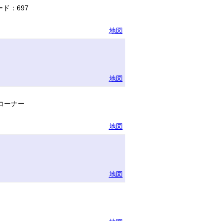
ド：697
地図
地図
コーナー
地図
地図