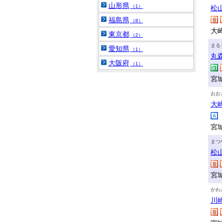
山形県
（1）
松
福島県
（8）
大
東京都
（2）
まる
愛知県
（1）
丸
大阪府
（1）
宮
おお
大
宮
まつ
松
宮
かわ
川