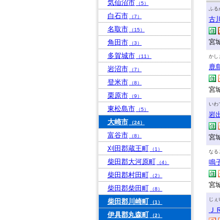
気仙沼市
（5）
ふる
白石市
（7）
古
名取市
（15）
宮城
角田市
（3）
多賀城市
（11）
かし
鹿
岩沼市
（7）
登米市
（8）
宮
栗原市
（9）
いわ
東松島市
（5）
岩
大崎市
（24）
富谷市
（8）
宮
刈田郡蔵王町
（1）
なる
柴田郡大河原町
鳴
（4）
柴田郡村田町
（2）
宮
柴田郡柴田町
（8）
じぇ
柴田郡川崎町
（1）
Ｊ
伊具郡丸森町
（2）