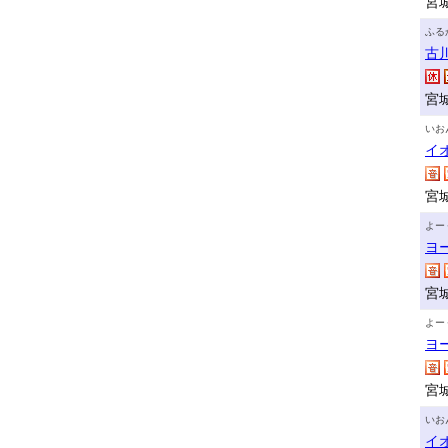
宮
ふる
古
宮
いお
イ
宮
よー
ヨ
宮
よー
ヨ
宮
いお
イ