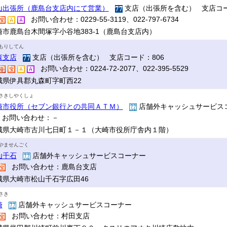
山出張所（鹿島台支店内にて営業）
支店（出張所を含む） 支店コー
お問い合わせ：0229-55-3119、022-797-6734
崎市鹿島台木間塚字小谷地383-1（鹿島台支店内）
もりしてん
森支店
支店（出張所を含む） 支店コード：806
お問い合わせ：0224-72-2077、022-395-5529
城県伊具郡丸森町字町西22
さきしやくしょ
崎市役所（セブン銀行との共同ＡＴＭ）
店舗外キャッシュサービス
お問い合わせ：－
城県大崎市古川七日町１－１（大崎市役所庁舎内１階）
やませんごく
山千石
店舗外キャッシュサービスコーナー
お問い合わせ：鹿島台支店
城県大崎市松山千石字広田46
さき
崎
店舗外キャッシュサービスコーナー
お問い合わせ：村田支店