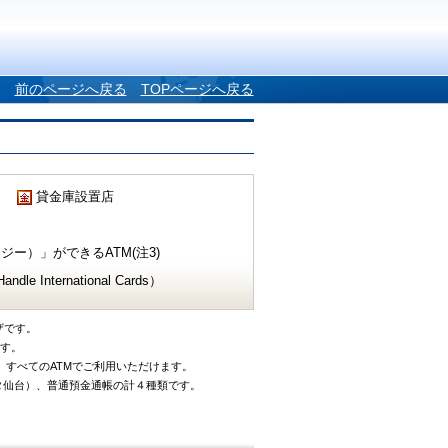
前のページへ戻る
TOPページへ戻る
貸金庫設置店
ー）」ができるATM(注3)
e International Cards）
ザです。
です。
、すべてのATMでご利用いただけます。
タ仙台）、普通預金通帳の計４種類です。