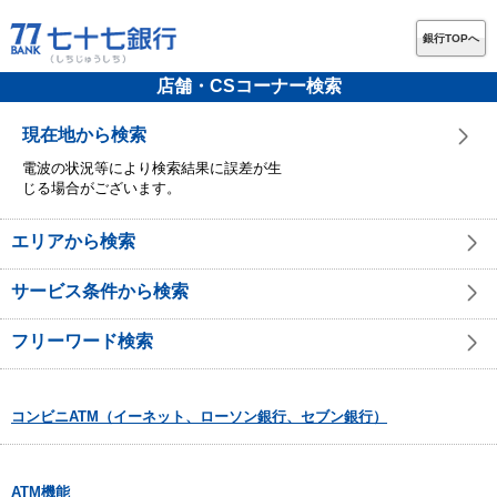
銀行TOPへ
店舗・CSコーナー検索
現在地から検索
電波の状況等により検索結果に誤差が生
じる場合がございます。
エリアから検索
サービス条件から検索
フリーワード検索
コンビニATM（イーネット、ローソン銀行、セブン銀行）
ATM機能