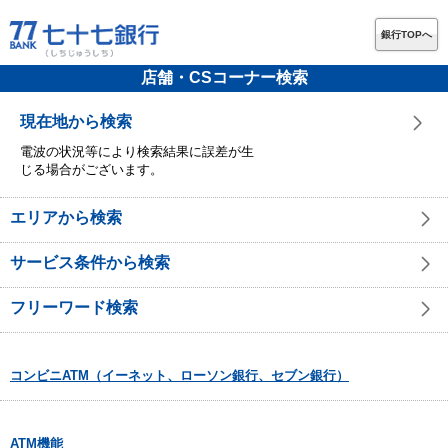
銀行TOPへ
店舗・CSコーナー検索
現在地から検索
電波の状況等により検索結果に誤差が生
じる場合がございます。
エリアから検索
サービス条件から検索
フリーワード検索
コンビニATM（イーネット、ローソン銀行、セブン銀行）
ATM機能