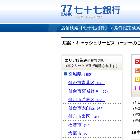
店舗検索【七十七銀行】
>
条件指定検
店舗・キャッシュサービスコーナーのご案内
エリア絞込み
※複数選択可
（再クリックで選択解除されます）
宮城県
（385）
仙台市青葉区
（68）
仙台市宮城野区
（25）
仙台市若林区
（23）
（注
仙台市太白区
（42）
（注
（注
仙台市泉区
（39）
（注
石巻市
（27）
18
塩竈市
（6）