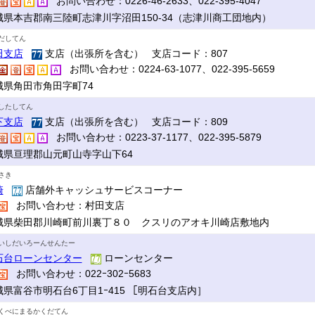
お問い合わせ：0226-46-2633、022-395-4047
城県本吉郡南三陸町志津川字沼田150-34（志津川商工団地内）
だしてん
田支店
支店（出張所を含む） 支店コード：807
お問い合わせ：0224-63-1077、022-395-5659
城県角田市角田字町74
したしてん
下支店
支店（出張所を含む） 支店コード：809
お問い合わせ：0223-37-1177、022-395-5879
城県亘理郡山元町山寺字山下64
さき
崎
店舗外キャッシュサービスコーナー
お問い合わせ：村田支店
城県柴田郡川崎町前川裏丁８０ クスリのアオキ川崎店敷地内
いしだいろーんせんたー
石台ローンセンター
ローンセンター
お問い合わせ：022ｰ302ｰ5683
城県富谷市明石台6丁目1ｰ415 ［明石台支店内］
くべにまるかくだてん