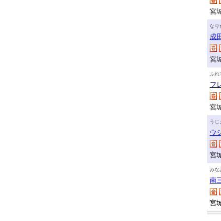
宮
なり
成
宮
ふれ
フ
宮
うじ
ウ
宮
みな
南
宮