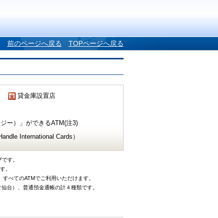
前のページへ戻る
TOPページへ戻る
貸金庫設置店
ー）」ができるATM(注3)
e International Cards）
ザです。
です。
、すべてのATMでご利用いただけます。
タ仙台）、普通預金通帳の計４種類です。