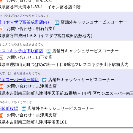
城県富谷市大清水1-33-1 イオン富谷店２階
た（やまざわとみやなりたてんない）
田（ヤマザワ富谷成田店内）
店舗外キャッシュサービスコーナー
お問い合わせ：明石台支店
城県富谷市成田1-6-8（ヤマザワ富谷成田店敷地内）
すこきくちやましたえきまえてん
レスコキクチ山下駅前店
店舗外キャッシュサービスコーナー
お問い合わせ：山下支店
城県亘理郡山元町つばめの杜一丁目9番地フレスコキクチ山下駅前店内
えすーぱーみなみさんりくてん
ジエスーパー南三陸店
店舗外キャッシュサービスコーナー
お問い合わせ：志津川支店
城県本吉郡南三陸町志津川字天王前32番地－T47街区ウジエスーパー南
みさんりくちょうやくば
三陸町役場
店舗外キャッシュサービスコーナー
お問い合わせ：志津川支店
城県本吉郡南三陸町志津川字沼田101