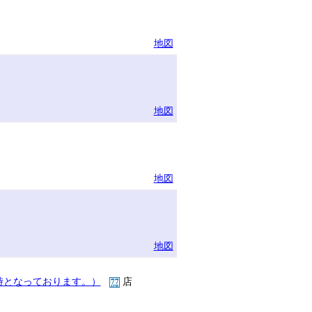
地図
地図
地図
地図
時となっております。）
店