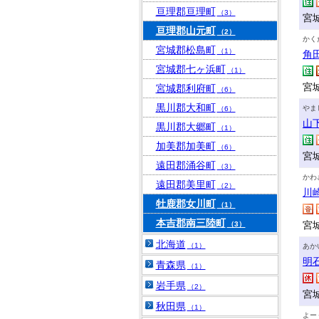
亘理郡亘理町
（3）
宮
亘理郡山元町
（2）
かく
宮城郡松島町
（1）
角
宮城郡七ヶ浜町
（1）
宮
宮城郡利府町
（6）
黒川郡大和町
やま
（6）
山
黒川郡大郷町
（1）
加美郡加美町
（6）
宮
遠田郡涌谷町
（3）
かわ
遠田郡美里町
（2）
川
牡鹿郡女川町
（1）
本吉郡南三陸町
宮
（3）
北海道
（1）
あか
明
青森県
（1）
岩手県
（2）
宮
秋田県
（1）
よー