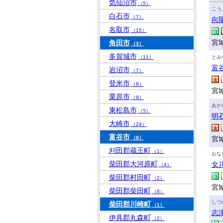
気仙沼市
（5）
こう
白石市
（7）
向
名取市
（15）
宮
角田市
（3）
多賀城市
（11）
とみ
富
岩沼市
（7）
登米市
（8）
宮城
栗原市
（9）
あか
東松島市
（5）
明
大崎市
（24）
富谷市
（8）
宮
刈田郡蔵王町
（1）
おな
柴田郡大河原町
女
（4）
柴田郡村田町
（2）
宮
柴田郡柴田町
（8）
しづ
柴田郡川崎町
（1）
志
伊具郡丸森町
（2）