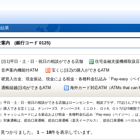
索結果
 (銀行コード 0125)
(注1)平日・土・日・祝日の相談ができる店舗
住宅金融支援機構取扱店
音声案内機能付ATM
宝くじ(注2)の購入ができるATM
硬貨入出金、現金振込、現金による税金・各種料金払込み「Pay-easy（ペイジ
通帳繰越(注4)ができるATM
海外カード対応ATM（ATMs that can Handl
1）平日・土・日・祝日の相談ができる店舗はローンセンター、相談プラザ、77ほけんプラ
2）購入できる宝くじは、ナンバーズ3、ナンバーズ4、ミニロト、ロト6、ロト7の計5種類
3）キャッシュカードによる振込および税金・各種料金払込み「Pay-easy（ペイジー）」は
4）対象通帳は、総合口座通帳、総合口座通帳（楽天イーグルス）、総合口座通帳（ベガル
件見つかりました。
1
～
18
件を表示しています。