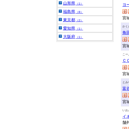
山形県
（1）
ヨ
福島県
（8）
宮
東京都
（2）
かく
愛知県
（1）
角
大阪府
（1）
宮
こー
Ｃ
宮
とみ
富
宮
いお
イ
舗