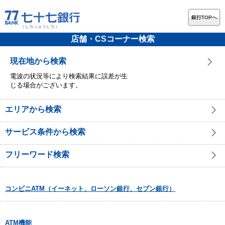
銀行TOPへ
店舗・CSコーナー検索
現在地から検索
電波の状況等により検索結果に誤差が生
じる場合がございます。
エリアから検索
サービス条件から検索
フリーワード検索
コンビニATM（イーネット、ローソン銀行、セブン銀行）
ATM機能