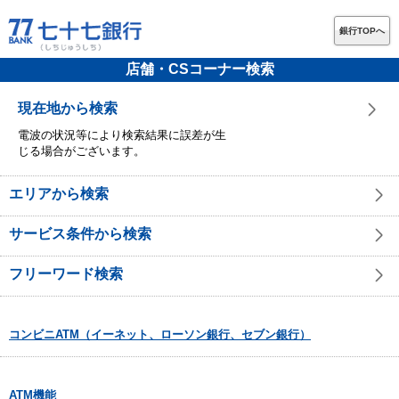
銀行TOPへ
店舗・CSコーナー検索
現在地から検索
電波の状況等により検索結果に誤差が生
じる場合がございます。
エリアから検索
サービス条件から検索
フリーワード検索
コンビニATM（イーネット、ローソン銀行、セブン銀行）
ATM機能