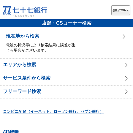
銀行TOPへ
店舗・CSコーナー検索
現在地から検索
電波の状況等により検索結果に誤差が生
じる場合がございます。
エリアから検索
サービス条件から検索
フリーワード検索
コンビニATM（イーネット、ローソン銀行、セブン銀行）
ATM機能