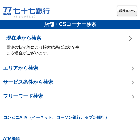
銀行TOPへ
店舗・CSコーナー検索
現在地から検索
電波の状況等により検索結果に誤差が生
じる場合がございます。
エリアから検索
サービス条件から検索
フリーワード検索
コンビニATM（イーネット、ローソン銀行、セブン銀行）
ATM機能