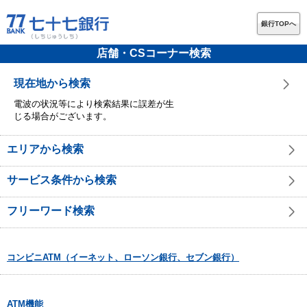
銀行TOPへ
店舗・CSコーナー検索
現在地から検索
電波の状況等により検索結果に誤差が生
じる場合がございます。
エリアから検索
サービス条件から検索
フリーワード検索
コンビニATM（イーネット、ローソン銀行、セブン銀行）
ATM機能