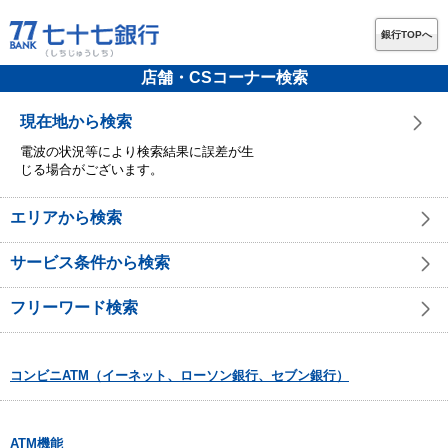
銀行TOPへ
店舗・CSコーナー検索
現在地から検索
電波の状況等により検索結果に誤差が生
じる場合がございます。
エリアから検索
サービス条件から検索
フリーワード検索
コンビニATM（イーネット、ローソン銀行、セブン銀行）
ATM機能