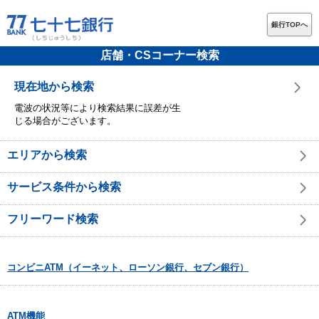
銀行TOPへ
店舗・CSコーナー検索
現在地から検索
電波の状況等により検索結果に誤差が生
じる場合がございます。
エリアから検索
サービス条件から検索
フリーワード検索
コンビニATM（イーネット、ローソン銀行、セブン銀行）
ATM機能