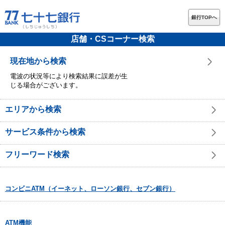
銀行TOPへ
店舗・CSコーナー検索
現在地から検索
電波の状況等により検索結果に誤差が生
じる場合がございます。
エリアから検索
サービス条件から検索
フリーワード検索
コンビニATM（イーネット、ローソン銀行、セブン銀行）
ATM機能