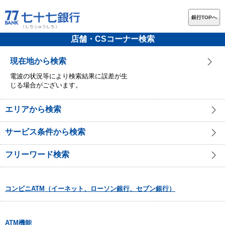
銀行TOPへ
店舗・CSコーナー検索
現在地から検索
電波の状況等により検索結果に誤差が生
じる場合がございます。
エリアから検索
サービス条件から検索
フリーワード検索
コンビニATM（イーネット、ローソン銀行、セブン銀行）
ATM機能