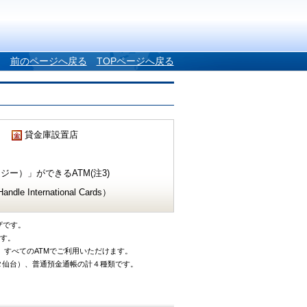
前のページへ戻る
TOPページへ戻る
貸金庫設置店
ー）」ができるATM(注3)
e International Cards）
ザです。
です。
、すべてのATMでご利用いただけます。
タ仙台）、普通預金通帳の計４種類です。