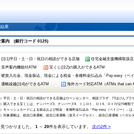
索結果
 (銀行コード 0125)
(注1)平日・土・日・祝日の相談ができる店舗
住宅金融支援機構取扱店
音声案内機能付ATM
宝くじ(注2)の購入ができるATM
硬貨入出金、現金振込、現金による税金・各種料金払込み「Pay-easy（ペイジ
通帳繰越(注4)ができるATM
海外カード対応ATM（ATMs that can Handl
1）平日・土・日・祝日の相談ができる店舗はローンセンター、相談プラザ、77ほけんプラ
2）購入できる宝くじは、ナンバーズ3、ナンバーズ4、ミニロト、ロト6、ロト7の計5種類
3）キャッシュカードによる振込および税金・各種料金払込み「Pay-easy（ペイジー）」は
4）対象通帳は、総合口座通帳、総合口座通帳（楽天イーグルス）、総合口座通帳（ベガル
件見つかりました。
1
～
20
件を表示しています。
次の2件 >