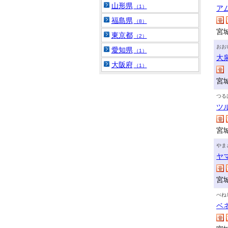
山形県
（1）
ア
福島県
（8）
宮
東京都
（2）
おお
愛知県
（1）
大
大阪府
（1）
宮
つる
ツ
宮
やま
ヤ
宮
べね
ベ