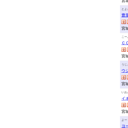
宮
とよ
豊
宮
こー
Ｃ
宮
うじ
ウ
宮
いお
イ
宮
よー
ヨ