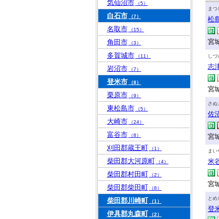
気仙沼市
（5）
まつ
白石市
（7）
松
名取市
（15）
宮
角田市
（3）
多賀城市
（11）
しづ
志
岩沼市
（7）
登米市
（8）
宮
栗原市
（9）
さぬ
東松島市
（5）
佐
大崎市
（24）
富谷市
（8）
宮
刈田郡蔵王町
（1）
まい
柴田郡大河原町
米
（4）
柴田郡村田町
（2）
宮
柴田郡柴田町
（8）
とめ
柴田郡川崎町
（1）
登
伊具郡丸森町
（2）