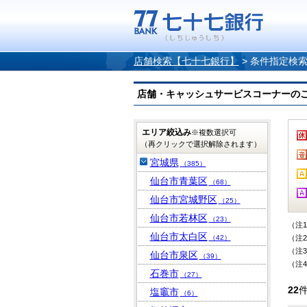
店舗検索【七十七銀行】
>
条件指定検
店舗・キャッシュサービスコーナーのご案内
エリア絞込み
※複数選択可
（再クリックで選択解除されます）
宮城県
（385）
仙台市青葉区
（68）
仙台市宮城野区
（25）
仙台市若林区
（23）
（注
仙台市太白区
（42）
（注
（注
仙台市泉区
（39）
（注
石巻市
（27）
22
塩竈市
（6）