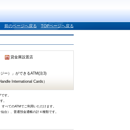
前のページへ戻る
TOPページへ戻る
貸金庫設置店
ー）」ができるATM(注3)
e International Cards）
ザです。
です。
、すべてのATMでご利用いただけます。
タ仙台）、普通預金通帳の計４種類です。