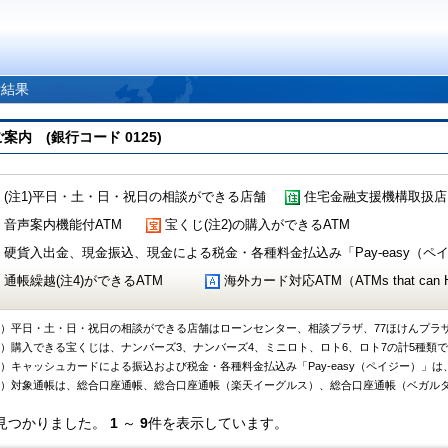
索結果
 (銀行コード 0125)
(注1)平日・土・日・祝日の相談ができる店舗
住宅金融支援機構取扱店
音声案内機能付ATM
宝くじ(注2)の購入ができるATM
硬貨入出金、現金振込、現金による税金・各種料金払込み「Pay-easy（ペイジ
通帳繰越(注4)ができるATM
海外カード対応ATM（ATMs that can Handl
1）平日・土・日・祝日の相談ができる店舗はローンセンター、相談プラザ、77ほけんプラ
2）購入できる宝くじは、ナンバーズ3、ナンバーズ4、ミニロト、ロト6、ロト7の計5種類
3）キャッシュカードによる振込および税金・各種料金払込み「Pay-easy（ペイジー）」は
4）対象通帳は、総合口座通帳、総合口座通帳（楽天イーグルス）、総合口座通帳（ベガル
見つかりました。
1
～
9
件を表示しています。