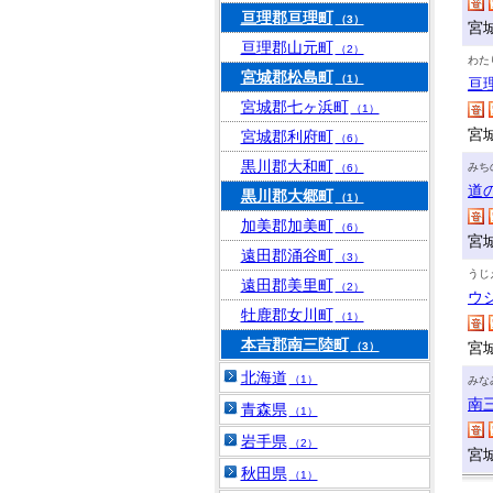
亘理郡亘理町
（3）
宮
亘理郡山元町
（2）
わた
宮城郡松島町
（1）
亘
宮城郡七ヶ浜町
（1）
宮
宮城郡利府町
（6）
黒川郡大和町
みち
（6）
道
黒川郡大郷町
（1）
加美郡加美町
（6）
宮
遠田郡涌谷町
（3）
うじ
遠田郡美里町
（2）
ウ
牡鹿郡女川町
（1）
本吉郡南三陸町
宮
（3）
北海道
（1）
みな
南
青森県
（1）
岩手県
（2）
宮
秋田県
（1）