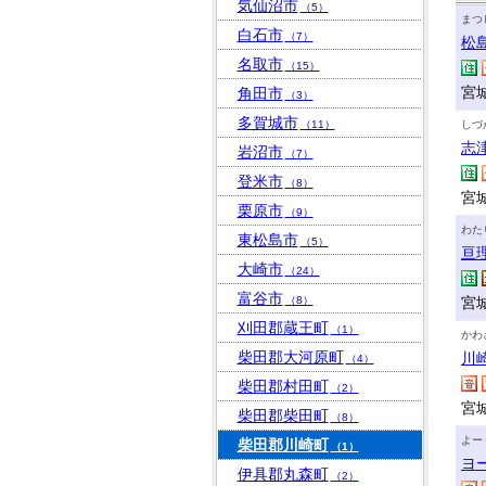
気仙沼市
（5）
まつ
白石市
（7）
松
名取市
（15）
宮
角田市
（3）
多賀城市
（11）
しづ
志
岩沼市
（7）
登米市
（8）
宮
栗原市
（9）
わた
東松島市
（5）
亘
大崎市
（24）
富谷市
（8）
宮
刈田郡蔵王町
（1）
かわ
柴田郡大河原町
川
（4）
柴田郡村田町
（2）
宮
柴田郡柴田町
（8）
よー
柴田郡川崎町
（1）
ヨ
伊具郡丸森町
（2）