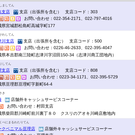
しましてん
島支店
支店（出張所を含む） 支店コード：303
お問い合わせ：022-354-2171、022-797-4016
城県宮城郡松島町高城字町177
がわしてん
津川支店
支店（出張所を含む） 支店コード：500
お問い合わせ：0226-46-2633、022-395-4047
城県本吉郡南三陸町志津川字沼田150-34（志津川商工団地内）
りしてん
理支店
支店（出張所を含む） 支店コード：808
お問い合わせ：0223-34-1171、022-395-5729
城県亘理郡亘理町字新町64-4
さき
崎
店舗外キャッシュサービスコーナー
お問い合わせ：村田支店
城県柴田郡川崎町前川裏丁８０ クスリのアオキ川崎店敷地内
くべにまるわたりてん
ークベニマル亘理店
店舗外キャッシュサービスコーナー