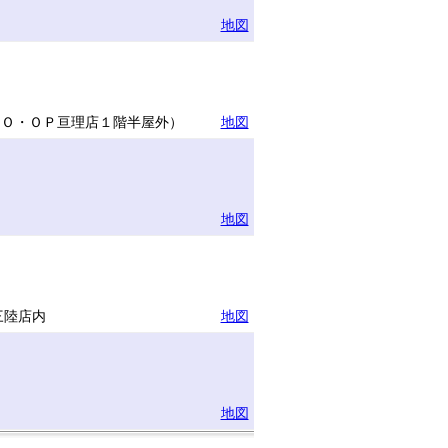
地図
ＣＯ・ＯＰ亘理店１階半屋外）
地図
地図
三陸店内
地図
地図