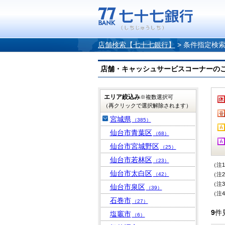
店舗検索【七十七銀行】
>
条件指定検
店舗・キャッシュサービスコーナーのご案内
エリア絞込み
※複数選択可
（再クリックで選択解除されます）
宮城県
（385）
仙台市青葉区
（68）
仙台市宮城野区
（25）
仙台市若林区
（23）
（注
仙台市太白区
（42）
（注
（注
仙台市泉区
（39）
（注
石巻市
（27）
9
件
塩竈市
（6）