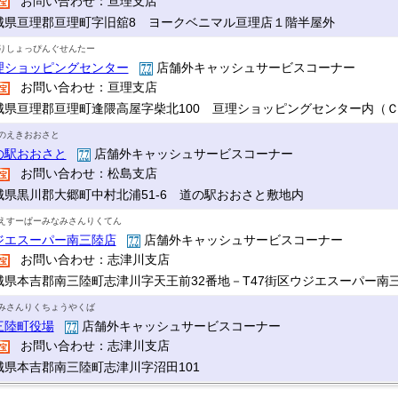
お問い合わせ：亘理支店
城県亘理郡亘理町字旧舘8 ヨークベニマル亘理店１階半屋外
りしょっぴんぐせんたー
理ショッピングセンター
店舗外キャッシュサービスコーナー
お問い合わせ：亘理支店
城県亘理郡亘理町逢隈高屋字柴北100 亘理ショッピングセンター内（
のえきおおさと
の駅おおさと
店舗外キャッシュサービスコーナー
お問い合わせ：松島支店
城県黒川郡大郷町中村北浦51-6 道の駅おおさと敷地内
えすーぱーみなみさんりくてん
ジエスーパー南三陸店
店舗外キャッシュサービスコーナー
お問い合わせ：志津川支店
城県本吉郡南三陸町志津川字天王前32番地－T47街区ウジエスーパー南
みさんりくちょうやくば
三陸町役場
店舗外キャッシュサービスコーナー
お問い合わせ：志津川支店
城県本吉郡南三陸町志津川字沼田101