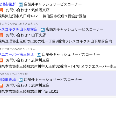
仙沼市役所
店舗外キャッシュサービスコーナー
お問い合わせ：気仙沼支店
城県気仙沼市八日町1-1-1 気仙沼市役所１階会計課脇
すこきくちやましたえきまえてん
レスコキクチ山下駅前店
店舗外キャッシュサービスコーナー
お問い合わせ：山下支店
城県亘理郡山元町つばめの杜一丁目9番地フレスコキクチ山下駅前店内
えすーぱーみなみさんりくてん
ジエスーパー南三陸店
店舗外キャッシュサービスコーナー
お問い合わせ：志津川支店
城県本吉郡南三陸町志津川字天王前32番地－T47街区ウジエスーパー南
みさんりくちょうやくば
三陸町役場
店舗外キャッシュサービスコーナー
お問い合わせ：志津川支店
城県本吉郡南三陸町志津川字沼田101