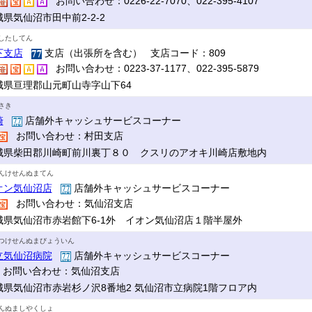
お問い合わせ：0226-22-7070、022-395-4107
県気仙沼市田中前2-2-2
したしてん
下支店
支店（出張所を含む） 支店コード：809
お問い合わせ：0223-37-1177、022-395-5879
城県亘理郡山元町山寺字山下64
さき
崎
店舗外キャッシュサービスコーナー
お問い合わせ：村田支店
城県柴田郡川崎町前川裏丁８０ クスリのアオキ川崎店敷地内
んけせんぬまてん
オン気仙沼店
店舗外キャッシュサービスコーナー
お問い合わせ：気仙沼支店
城県気仙沼市赤岩館下6-1外 イオン気仙沼店１階半屋外
つけせんぬまびょういん
立気仙沼病院
店舗外キャッシュサービスコーナー
お問い合わせ：気仙沼支店
城県気仙沼市赤岩杉ノ沢8番地2 気仙沼市立病院1階フロア内
んぬましやくしょ