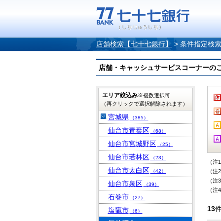
店舗検索【七十七銀行】
>
条件指定検
店舗・キャッシュサービスコーナーのご案内
エリア絞込み
※複数選択可
（再クリックで選択解除されます）
宮城県
（385）
仙台市青葉区
（68）
仙台市宮城野区
（25）
仙台市若林区
（23）
（注
仙台市太白区
（42）
（注
（注
仙台市泉区
（39）
（注
石巻市
（27）
13
塩竈市
（6）