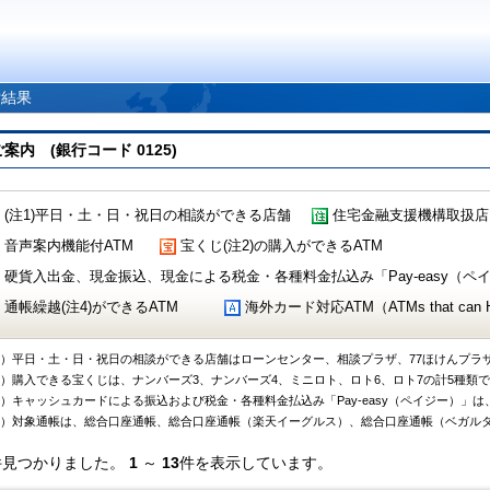
索結果
 (銀行コード 0125)
(注1)平日・土・日・祝日の相談ができる店舗
住宅金融支援機構取扱店
音声案内機能付ATM
宝くじ(注2)の購入ができるATM
硬貨入出金、現金振込、現金による税金・各種料金払込み「Pay-easy（ペイジ
通帳繰越(注4)ができるATM
海外カード対応ATM（ATMs that can Handl
1）平日・土・日・祝日の相談ができる店舗はローンセンター、相談プラザ、77ほけんプラ
2）購入できる宝くじは、ナンバーズ3、ナンバーズ4、ミニロト、ロト6、ロト7の計5種類
3）キャッシュカードによる振込および税金・各種料金払込み「Pay-easy（ペイジー）」は
4）対象通帳は、総合口座通帳、総合口座通帳（楽天イーグルス）、総合口座通帳（ベガル
件見つかりました。
1
～
13
件を表示しています。