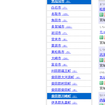
気仙沼市
（5）
まつ
白石市
（7）
松
名取市
（15）
宮
角田市
（3）
多賀城市
（11）
しち
七
岩沼市
（7）
登米市
（8）
宮
栗原市
（9）
しづ
東松島市
（5）
志
大崎市
（24）
富谷市
（8）
宮
刈田郡蔵王町
（1）
けせ
柴田郡大河原町
気
（4）
柴田郡村田町
（2）
宮
柴田郡柴田町
（8）
ない
柴田郡川崎町
（1）
内
伊具郡丸森町
（2）