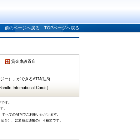
前のページへ戻る
TOPページへ戻る
貸金庫設置店
ー）」ができるATM(注3)
e International Cards）
ザです。
です。
、すべてのATMでご利用いただけます。
タ仙台）、普通預金通帳の計４種類です。