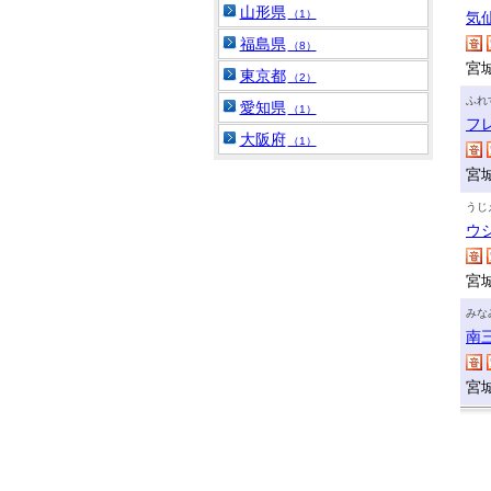
山形県
（1）
気
福島県
（8）
宮
東京都
（2）
ふれ
愛知県
（1）
フ
大阪府
（1）
宮
うじ
ウ
宮
みな
南
宮