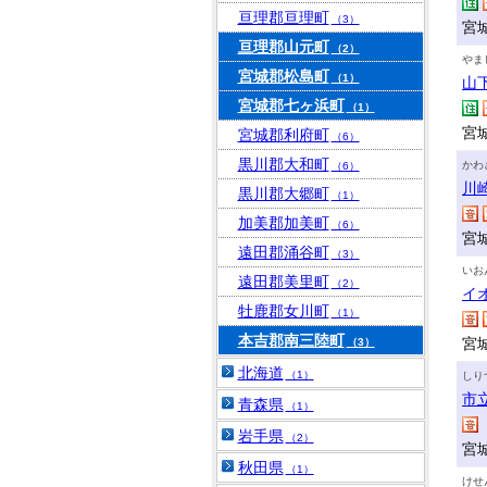
亘理郡亘理町
（3）
宮城
亘理郡山元町
（2）
やま
宮城郡松島町
（1）
山
宮城郡七ヶ浜町
（1）
宮
宮城郡利府町
（6）
黒川郡大和町
かわ
（6）
川
黒川郡大郷町
（1）
加美郡加美町
（6）
宮
遠田郡涌谷町
（3）
いお
遠田郡美里町
（2）
イ
牡鹿郡女川町
（1）
本吉郡南三陸町
宮
（3）
北海道
（1）
しり
市
青森県
（1）
岩手県
（2）
宮
秋田県
（1）
けせ