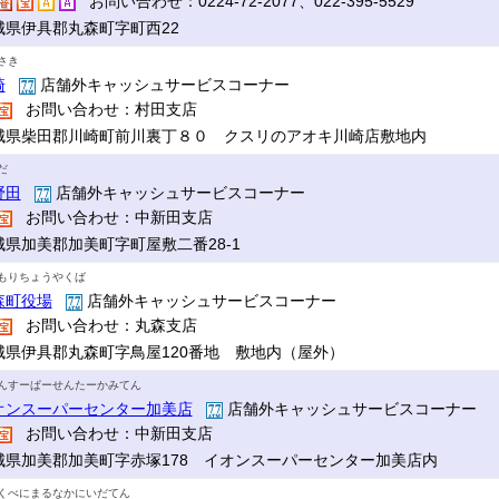
お問い合わせ：0224-72-2077、022-395-5529
城県伊具郡丸森町字町西22
さき
崎
店舗外キャッシュサービスコーナー
お問い合わせ：村田支店
城県柴田郡川崎町前川裏丁８０ クスリのアオキ川崎店敷地内
だ
野田
店舗外キャッシュサービスコーナー
お問い合わせ：中新田支店
城県加美郡加美町字町屋敷二番28-1
もりちょうやくば
森町役場
店舗外キャッシュサービスコーナー
お問い合わせ：丸森支店
城県伊具郡丸森町字鳥屋120番地 敷地内（屋外）
んすーぱーせんたーかみてん
オンスーパーセンター加美店
店舗外キャッシュサービスコーナー
お問い合わせ：中新田支店
城県加美郡加美町字赤塚178 イオンスーパーセンター加美店内
くべにまるなかにいだてん