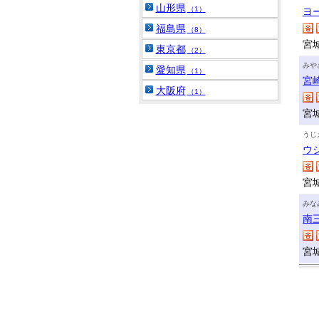
山形県
（1）
ヨ
福島県
（8）
宮
東京都
（2）
みや
愛知県
（1）
宮
大阪府
（1）
宮
うじ
ウ
宮
みな
南
宮