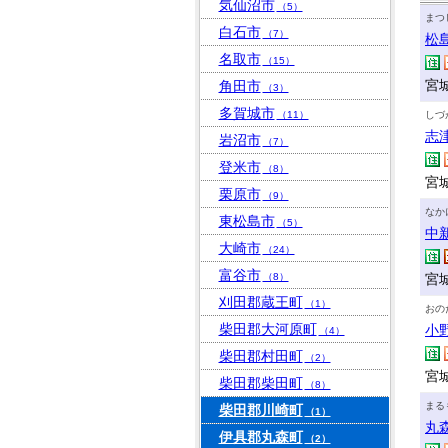
気仙沼市
（5）
まつ
白石市
（7）
松
名取市
（15）
宮
角田市
（3）
多賀城市
（11）
しづ
志
岩沼市
（7）
登米市
（8）
宮
栗原市
（9）
なか
東松島市
（5）
中
大崎市
（24）
富谷市
（8）
宮
刈田郡蔵王町
（1）
おの
柴田郡大河原町
小
（4）
柴田郡村田町
（2）
宮
柴田郡柴田町
（8）
まる
柴田郡川崎町
（1）
丸
伊具郡丸森町
（2）