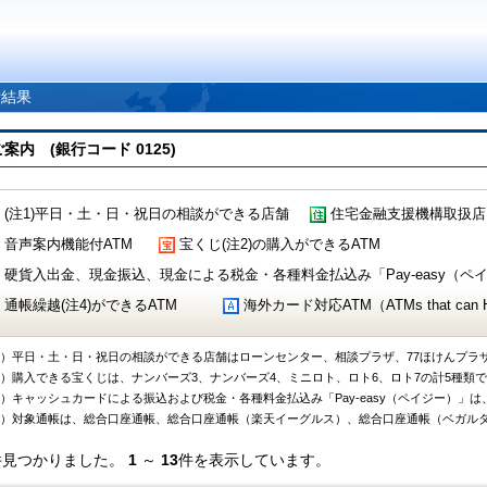
索結果
 (銀行コード 0125)
(注1)平日・土・日・祝日の相談ができる店舗
住宅金融支援機構取扱店
音声案内機能付ATM
宝くじ(注2)の購入ができるATM
硬貨入出金、現金振込、現金による税金・各種料金払込み「Pay-easy（ペイジ
通帳繰越(注4)ができるATM
海外カード対応ATM（ATMs that can Handl
1）平日・土・日・祝日の相談ができる店舗はローンセンター、相談プラザ、77ほけんプラ
2）購入できる宝くじは、ナンバーズ3、ナンバーズ4、ミニロト、ロト6、ロト7の計5種類
3）キャッシュカードによる振込および税金・各種料金払込み「Pay-easy（ペイジー）」は
4）対象通帳は、総合口座通帳、総合口座通帳（楽天イーグルス）、総合口座通帳（ベガル
件見つかりました。
1
～
13
件を表示しています。