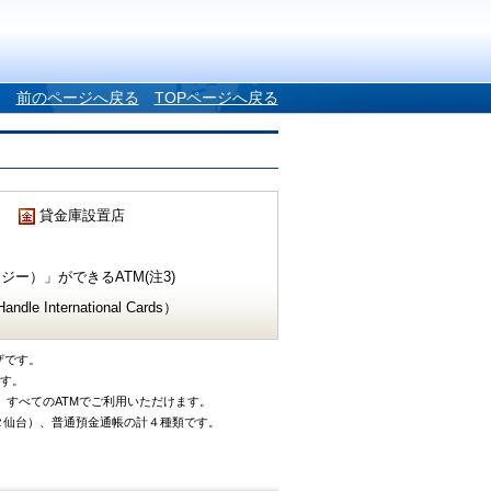
前のページへ戻る
TOPページへ戻る
貸金庫設置店
ー）」ができるATM(注3)
e International Cards）
ザです。
です。
、すべてのATMでご利用いただけます。
タ仙台）、普通預金通帳の計４種類です。