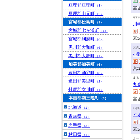
亘理郡亘理町
（3）
宮
亘理郡山元町
（2）
かわ
宮城郡松島町
（1）
川
宮城郡七ヶ浜町
（1）
宮
宮城郡利府町
（6）
黒川郡大和町
おの
（6）
小
黒川郡大郷町
（1）
加美郡加美町
（6）
宮
遠田郡涌谷町
（3）
まる
遠田郡美里町
（2）
丸
牡鹿郡女川町
（1）
本吉郡南三陸町
宮
（3）
北海道
（1）
いお
イ
青森県
（1）
岩手県
（2）
宮
秋田県
（1）
よー