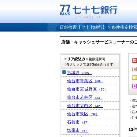
店舗検索【七十七銀行】
>
条件指定検
店舗・キャッシュサービスコーナーのご案内
エリア絞込み
※複数選択可
（再クリックで選択解除されます）
宮城県
（385）
仙台市青葉区
（68）
仙台市宮城野区
（25）
仙台市若林区
（23）
（注
仙台市太白区
（42）
（注
（注
仙台市泉区
（39）
（注
石巻市
（27）
13
塩竈市
（6）