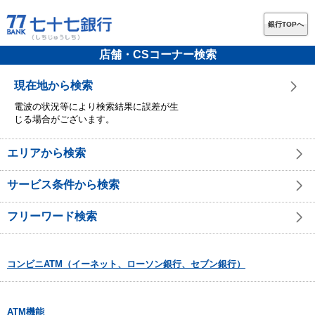
銀行TOPへ
店舗・CSコーナー検索
現在地から検索
電波の状況等により検索結果に誤差が生
じる場合がございます。
エリアから検索
サービス条件から検索
フリーワード検索
コンビニATM（イーネット、ローソン銀行、セブン銀行）
ATM機能