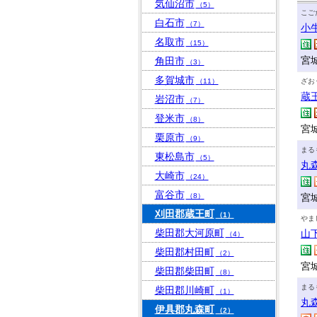
気仙沼市
（5）
こご
白石市
（7）
小
名取市
（15）
宮
角田市
（3）
多賀城市
（11）
ざお
蔵
岩沼市
（7）
登米市
（8）
宮
栗原市
（9）
まる
東松島市
（5）
丸
大崎市
（24）
富谷市
（8）
宮
刈田郡蔵王町
（1）
やま
柴田郡大河原町
山
（4）
柴田郡村田町
（2）
宮
柴田郡柴田町
（8）
まる
柴田郡川崎町
（1）
丸
伊具郡丸森町
（2）