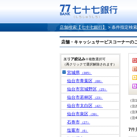
店舗検索【七十七銀行】
>
条件指定検
店舗・キャッシュサービスコーナーのご案内
エリア絞込み
※複数選択可
（再クリックで選択解除されます）
宮城県
（385）
仙台市青葉区
（68）
仙台市宮城野区
（25）
仙台市若林区
（23）
（注
仙台市太白区
（42）
（注
（注
仙台市泉区
（39）
（注
石巻市
（27）
7
件
塩竈市
（6）