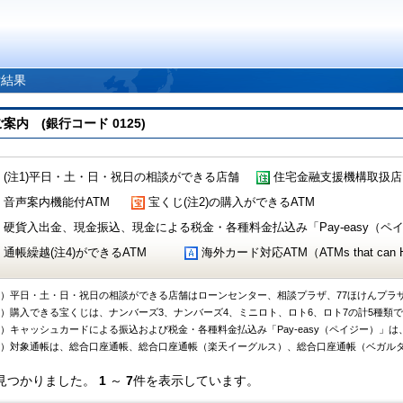
索結果
 (銀行コード 0125)
(注1)平日・土・日・祝日の相談ができる店舗
住宅金融支援機構取扱店
音声案内機能付ATM
宝くじ(注2)の購入ができるATM
硬貨入出金、現金振込、現金による税金・各種料金払込み「Pay-easy（ペイジ
通帳繰越(注4)ができるATM
海外カード対応ATM（ATMs that can Handl
1）平日・土・日・祝日の相談ができる店舗はローンセンター、相談プラザ、77ほけんプラ
2）購入できる宝くじは、ナンバーズ3、ナンバーズ4、ミニロト、ロト6、ロト7の計5種類
3）キャッシュカードによる振込および税金・各種料金払込み「Pay-easy（ペイジー）」は
4）対象通帳は、総合口座通帳、総合口座通帳（楽天イーグルス）、総合口座通帳（ベガル
見つかりました。
1
～
7
件を表示しています。