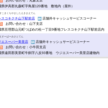
お問い合わせ：丸森支店
城県伊具郡丸森町字鳥屋120番地 敷地内（屋外）
すこきくちやましたえきまえてん
レスコキクチ山下駅前店
店舗外キャッシュサービスコーナー
お問い合わせ：山下支店
城県亘理郡山元町つばめの杜一丁目9番地フレスコキクチ山下駅前店内
えすーぱーみさとてん
ジエスーパー美里店
店舗外キャッシュサービスコーナー
お問い合わせ：小牛田支店
城県遠田郡美里町牛飼字八反93番地 ウジエスーパー美里店建物内