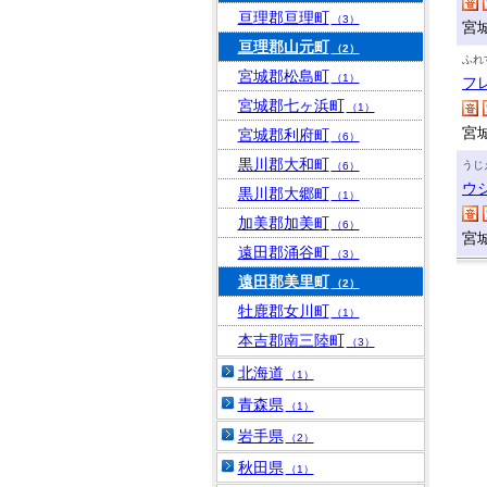
亘理郡亘理町
（3）
宮
亘理郡山元町
（2）
ふれ
宮城郡松島町
（1）
フ
宮城郡七ヶ浜町
（1）
宮
宮城郡利府町
（6）
黒川郡大和町
うじ
（6）
ウ
黒川郡大郷町
（1）
加美郡加美町
（6）
宮
遠田郡涌谷町
（3）
遠田郡美里町
（2）
牡鹿郡女川町
（1）
本吉郡南三陸町
（3）
北海道
（1）
青森県
（1）
岩手県
（2）
秋田県
（1）