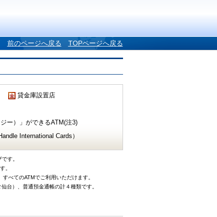
前のページへ戻る
TOPページへ戻る
貸金庫設置店
ー）」ができるATM(注3)
e International Cards）
ザです。
です。
、すべてのATMでご利用いただけます。
タ仙台）、普通預金通帳の計４種類です。