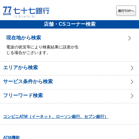
銀行TOPへ
店舗・CSコーナー検索
現在地から検索
電波の状況等により検索結果に誤差が生
じる場合がございます。
エリアから検索
サービス条件から検索
フリーワード検索
コンビニATM（イーネット、ローソン銀行、セブン銀行）
ATM機能