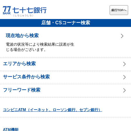
銀行TOPへ
店舗・CSコーナー検索
現在地から検索
電波の状況等により検索結果に誤差が生
じる場合がございます。
エリアから検索
サービス条件から検索
フリーワード検索
コンビニATM（イーネット、ローソン銀行、セブン銀行）
ATM機能