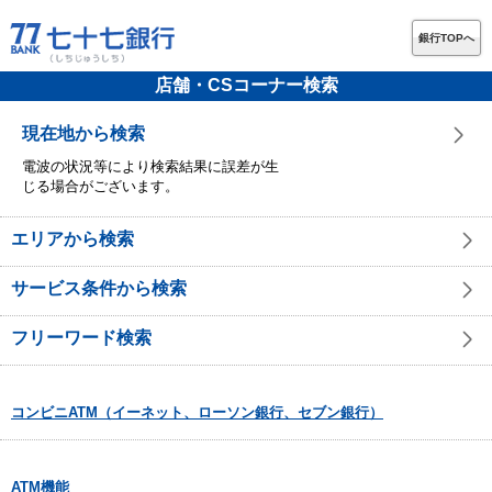
銀行TOPへ
店舗・CSコーナー検索
現在地から検索
電波の状況等により検索結果に誤差が生
じる場合がございます。
エリアから検索
サービス条件から検索
フリーワード検索
コンビニATM（イーネット、ローソン銀行、セブン銀行）
ATM機能