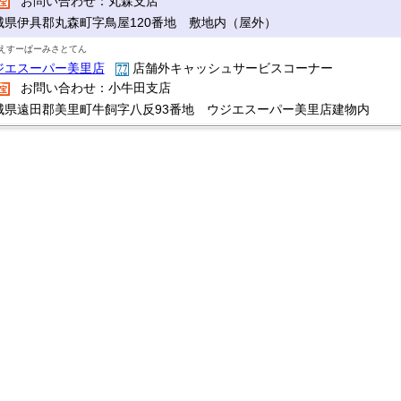
お問い合わせ：丸森支店
城県伊具郡丸森町字鳥屋120番地 敷地内（屋外）
えすーぱーみさとてん
ジエスーパー美里店
店舗外キャッシュサービスコーナー
お問い合わせ：小牛田支店
城県遠田郡美里町牛飼字八反93番地 ウジエスーパー美里店建物内