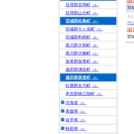
亘理郡亘理町
（3）
宮
亘理郡山元町
（2）
うじ
宮城郡松島町
（1）
ウ
宮城郡七ヶ浜町
（1）
宮
宮城郡利府町
（6）
黒川郡大和町
（6）
黒川郡大郷町
（1）
加美郡加美町
（6）
遠田郡涌谷町
（3）
遠田郡美里町
（2）
牡鹿郡女川町
（1）
本吉郡南三陸町
（3）
北海道
（1）
青森県
（1）
岩手県
（2）
秋田県
（1）