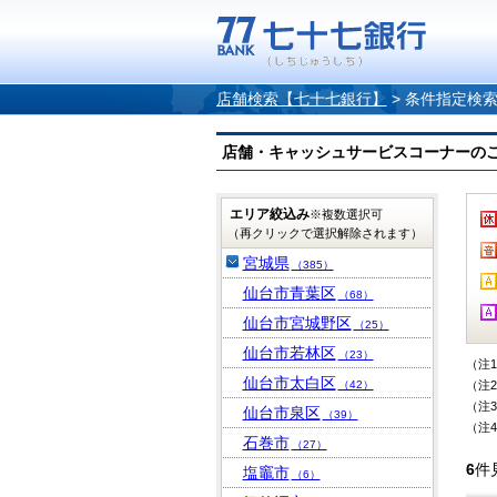
店舗検索【七十七銀行】
>
条件指定検
店舗・キャッシュサービスコーナーのご案内
エリア絞込み
※複数選択可
（再クリックで選択解除されます）
宮城県
（385）
仙台市青葉区
（68）
仙台市宮城野区
（25）
仙台市若林区
（23）
（注
仙台市太白区
（42）
（注
（注
仙台市泉区
（39）
（注
石巻市
（27）
6
件
塩竈市
（6）