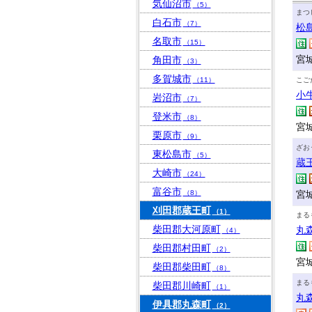
気仙沼市
（5）
まつ
白石市
（7）
松
名取市
（15）
宮
角田市
（3）
多賀城市
（11）
こご
小
岩沼市
（7）
登米市
（8）
宮
栗原市
（9）
ざお
東松島市
（5）
蔵
大崎市
（24）
富谷市
（8）
宮
刈田郡蔵王町
（1）
まる
柴田郡大河原町
丸
（4）
柴田郡村田町
（2）
宮
柴田郡柴田町
（8）
まる
柴田郡川崎町
（1）
丸
伊具郡丸森町
（2）