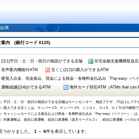
索結果
 (銀行コード 0125)
(注1)平日・土・日・祝日の相談ができる店舗
住宅金融支援機構取扱店
音声案内機能付ATM
宝くじ(注2)の購入ができるATM
硬貨入出金、現金振込、現金による税金・各種料金払込み「Pay-easy（ペイジ
通帳繰越(注4)ができるATM
海外カード対応ATM（ATMs that can Handl
1）平日・土・日・祝日の相談ができる店舗はローンセンター、相談プラザ、77ほけんプラ
2）購入できる宝くじは、ナンバーズ3、ナンバーズ4、ミニロト、ロト6、ロト7の計5種類
3）キャッシュカードによる振込および税金・各種料金払込み「Pay-easy（ペイジー）」は
4）対象通帳は、総合口座通帳、総合口座通帳（楽天イーグルス）、総合口座通帳（ベガル
見つかりました。
1
～
6
件を表示しています。