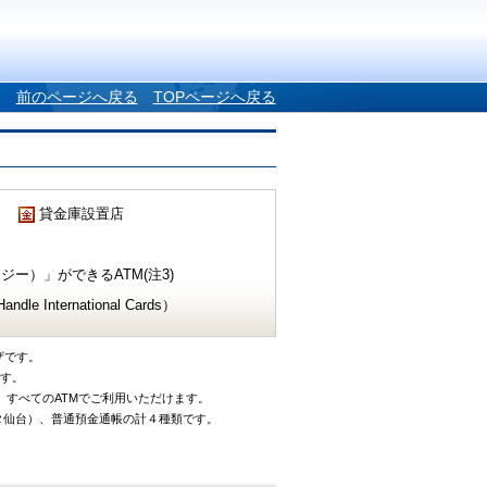
前のページへ戻る
TOPページへ戻る
貸金庫設置店
ー）」ができるATM(注3)
e International Cards）
ザです。
です。
、すべてのATMでご利用いただけます。
タ仙台）、普通預金通帳の計４種類です。