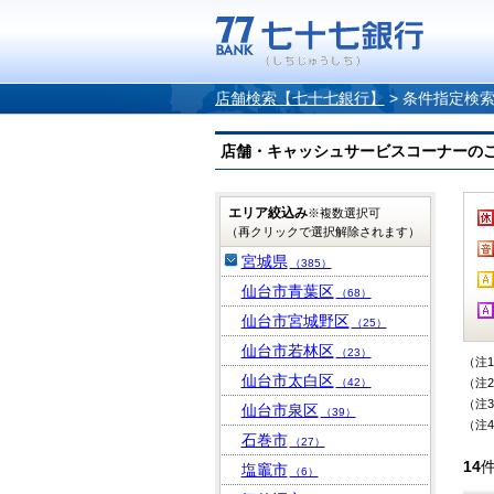
店舗検索【七十七銀行】
>
条件指定検
店舗・キャッシュサービスコーナーのご案内
エリア絞込み
※複数選択可
（再クリックで選択解除されます）
宮城県
（385）
仙台市青葉区
（68）
仙台市宮城野区
（25）
仙台市若林区
（23）
（注
仙台市太白区
（42）
（注
（注
仙台市泉区
（39）
（注
石巻市
（27）
14
塩竈市
（6）