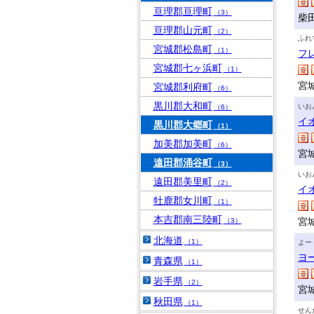
亘理郡亘理町
（3）
柴田
亘理郡山元町
（2）
ふれ
宮城郡松島町
（1）
フ
宮城郡七ヶ浜町
（1）
宮
宮城郡利府町
（6）
黒川郡大和町
いお
（6）
イ
黒川郡大郷町
（1）
加美郡加美町
（6）
宮
遠田郡涌谷町
（3）
いお
遠田郡美里町
（2）
イ
牡鹿郡女川町
（1）
本吉郡南三陸町
宮
（3）
北海道
（1）
よー
ヨ
青森県
（1）
岩手県
（2）
宮
秋田県
（1）
せん