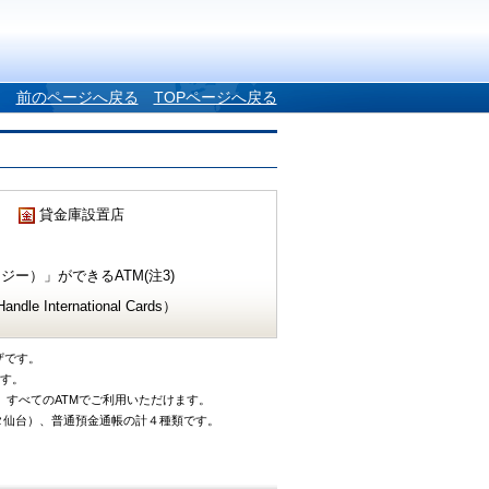
前のページへ戻る
TOPページへ戻る
貸金庫設置店
ー）」ができるATM(注3)
e International Cards）
ザです。
です。
、すべてのATMでご利用いただけます。
タ仙台）、普通預金通帳の計４種類です。