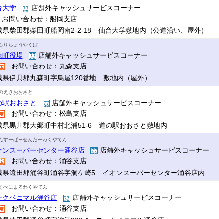
台大学
店舗外キャッシュサービスコーナー
お問い合わせ：船岡支店
城県柴田郡柴田町船岡南2-2-18 仙台大学敷地内（公道沿い、屋外）
もりちょうやくば
森町役場
店舗外キャッシュサービスコーナー
お問い合わせ：丸森支店
城県伊具郡丸森町字鳥屋120番地 敷地内（屋外）
のえきおおさと
の駅おおさと
店舗外キャッシュサービスコーナー
お問い合わせ：松島支店
城県黒川郡大郷町中村北浦51-6 道の駅おおさと敷地内
んすーぱーせんたーわくやてん
オンスーパーセンター涌谷店
店舗外キャッシュサービスコーナー
お問い合わせ：涌谷支店
城県遠田郡涌谷町涌谷字洞ケ崎5 イオンスーパーセンター涌谷店内
くべにまるわくやてん
ークベニマル涌谷店
店舗外キャッシュサービスコーナー
お問い合わせ：涌谷支店