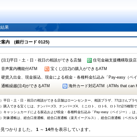
索結果
 (銀行コード 0125)
(注1)平日・土・日・祝日の相談ができる店舗
住宅金融支援機構取扱店
音声案内機能付ATM
宝くじ(注2)の購入ができるATM
硬貨入出金、現金振込、現金による税金・各種料金払込み「Pay-easy（ペイジ
通帳繰越(注4)ができるATM
海外カード対応ATM（ATMs that can Handl
1）平日・土・日・祝日の相談ができる店舗はローンセンター、相談プラザ、77ほけんプラ
2）購入できる宝くじは、ナンバーズ3、ナンバーズ4、ミニロト、ロト6、ロト7の計5種類
3）キャッシュカードによる振込および税金・各種料金払込み「Pay-easy（ペイジー）」は
4）対象通帳は、総合口座通帳、総合口座通帳（楽天イーグルス）、総合口座通帳（ベガル
件見つかりました。
1
～
14
件を表示しています。