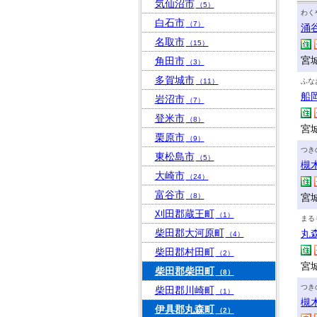
気仙沼市
（5）
わく
白石市
（7）
涌
名取市
（15）
宮
角田市
（3）
多賀城市
（11）
ふな
船
岩沼市
（7）
登米市
（8）
宮
栗原市
（9）
つき
東松島市
（5）
槻
大崎市
（24）
富谷市
（8）
宮
刈田郡蔵王町
（1）
まる
柴田郡大河原町
丸
（4）
柴田郡村田町
（2）
宮
柴田郡柴田町
（8）
つき
柴田郡川崎町
（1）
槻
伊具郡丸森町
（2）