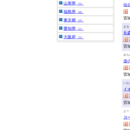
山形県
（1）
仙
福島県
（8）
宮
東京都
（2）
まる
愛知県
（1）
丸
大阪府
（1）
宮
みち
道
宮
いお
イ
宮
よー
ヨ