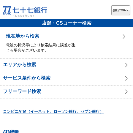
銀行TOPへ
店舗・CSコーナー検索
現在地から検索
電波の状況等により検索結果に誤差が生
じる場合がございます。
エリアから検索
サービス条件から検索
フリーワード検索
コンビニATM（イーネット、ローソン銀行、セブン銀行）
ATM機能